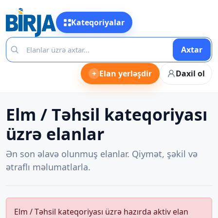
Kateqoriyalar
Axtar
+
Elan yerləşdir
Daxil ol
Elm / Təhsil kateqoriyası
üzrə elanlar
Ən son əlavə olunmuş elanlar. Qiymət, şəkil və
ətraflı məlumatlarla.
Elm / Təhsil kateqoriyası üzrə hazırda aktiv elan