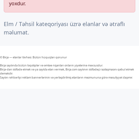
yoxdur.
Elm / Təhsil kateqoriyası üzrə elanlar və ətraflı
məlumat.
© Birja — elanlar lövhəsi. Bütün hüquqları qorunur
Birja saytında bütün loqotiplər və əmtəə nişanları onların yiyələrinə məxsusdur.
Birja-dan istifadə etmək və ya saytda elan vermək, Birja.com saytının istifadəçi razılaşmasını qəbul etmək
deməkdir.
Saytın rəhbərliyi reklam bannerlərinin və yerləşdirilmiş elanların məzmununa görə məsuliyyət daşımır.