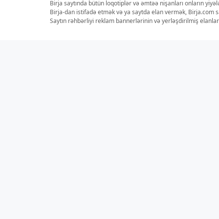
Birja saytında bütün loqotiplər və əmtəə nişanları onların yiyə
Birja-dan istifadə etmək və ya saytda elan vermək, Birja.com s
Saytın rəhbərliyi reklam bannerlərinin və yerləşdirilmiş elan