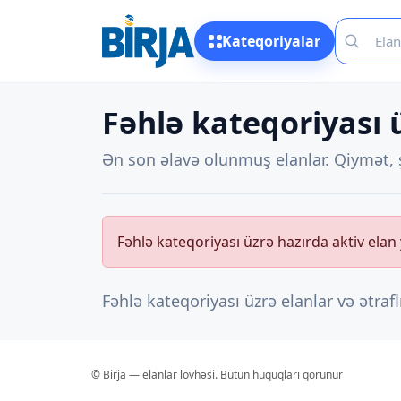
Kateqoriyalar
Fəhlə kateqoriyası 
Ən son əlavə olunmuş elanlar. Qiymət, ş
Fəhlə kateqoriyası üzrə hazırda aktiv elan
Fəhlə kateqoriyası üzrə elanlar və ətraf
© Birja — elanlar lövhəsi. Bütün hüquqları qorunur