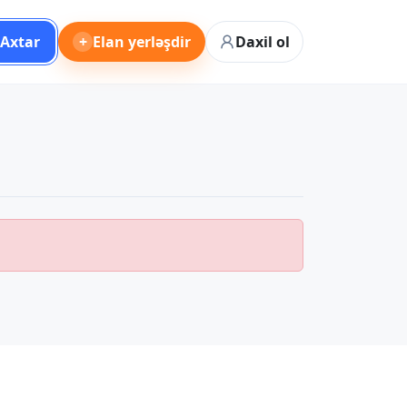
Axtar
+
Elan yerləşdir
Daxil ol