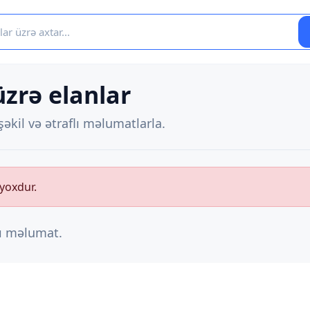
üzrə elanlar
əkil və ətraflı məlumatlarla.
 yoxdur.
lı məlumat.