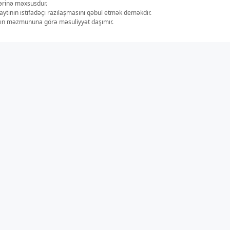
lərinə məxsusdur.
aytının istifadəçi razılaşmasını qəbul etmək deməkdir.
ların məzmununa görə məsuliyyət daşımır.