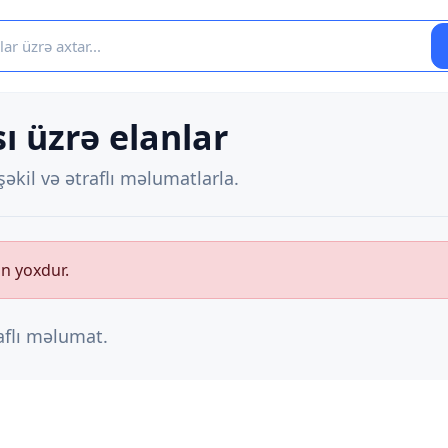
ı üzrə elanlar
əkil və ətraflı məlumatlarla.
an yoxdur.
raflı məlumat.