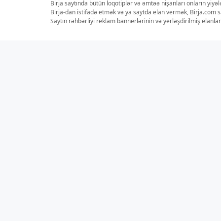
Birja saytında bütün loqotiplər və əmtəə nişanları onların yiyə
Birja-dan istifadə etmək və ya saytda elan vermək, Birja.com s
Saytın rəhbərliyi reklam bannerlərinin və yerləşdirilmiş elan