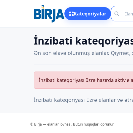
Kateqoriyalar
İnzibati kateqoriyas
Ən son əlavə olunmuş elanlar. Qiymət, ş
İnzibati kateqoriyası üzrə hazırda aktiv el
İnzibati kateqoriyası üzrə elanlar və ət
© Birja — elanlar lövhəsi. Bütün hüquqları qorunur