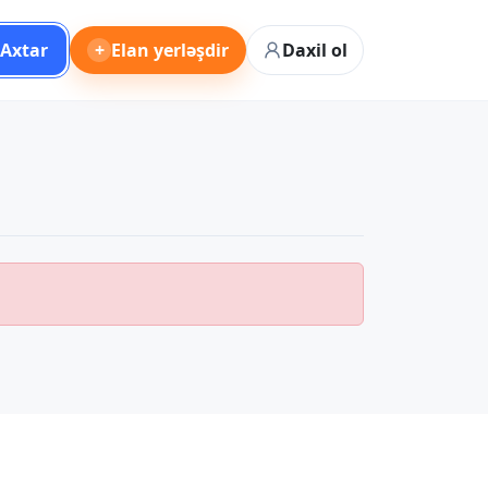
Axtar
+
Elan yerləşdir
Daxil ol