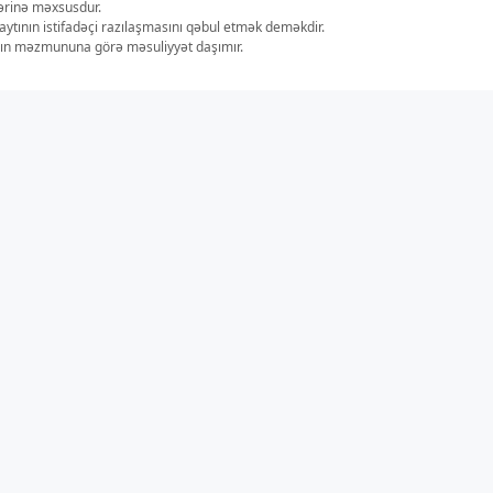
lərinə məxsusdur.
aytının istifadəçi razılaşmasını qəbul etmək deməkdir.
ların məzmununa görə məsuliyyət daşımır.