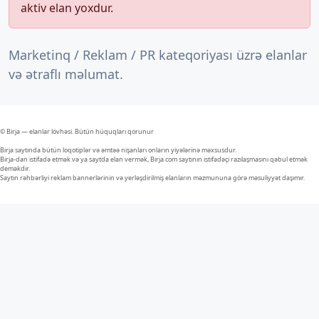
aktiv elan yoxdur.
Marketinq / Reklam / PR kateqoriyası üzrə elanlar
və ətraflı məlumat.
© Birja — elanlar lövhəsi. Bütün hüquqları qorunur
Birja saytında bütün loqotiplər və əmtəə nişanları onların yiyələrinə məxsusdur.
Birja-dan istifadə etmək və ya saytda elan vermək, Birja.com saytının istifadəçi razılaşmasını qəbul etmək
deməkdir.
Saytın rəhbərliyi reklam bannerlərinin və yerləşdirilmiş elanların məzmununa görə məsuliyyət daşımır.