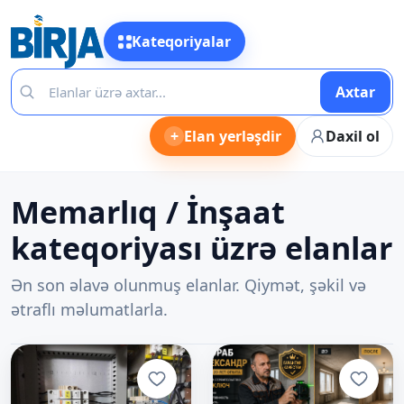
Kateqoriyalar
Axtar
+
Elan yerləşdir
Daxil ol
Memarlıq / İnşaat
kateqoriyası üzrə elanlar
Ən son əlavə olunmuş elanlar. Qiymət, şəkil və
ətraflı məlumatlarla.