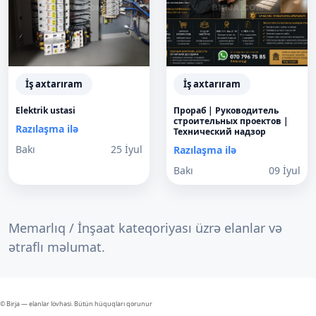
İş axtarıram
İş axtarıram
Elektrik ustasi
Прораб | Руководитель
строительных проектов |
Razılaşma ilə
Технический надзор
Bakı
25 İyul
Razılaşma ilə
Bakı
09 İyul
Memarlıq / İnşaat kateqoriyası üzrə elanlar və
ətraflı məlumat.
© Birja — elanlar lövhəsi. Bütün hüquqları qorunur