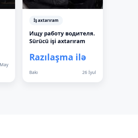
İş axtarıram
Ищу работу водителя.
Sürücü işi axtarıram
Razılaşma ilə
 May
Bakı
26 İyul