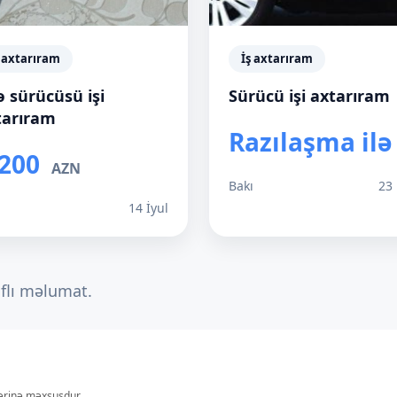
ş axtarıram
İş axtarıram
ə sürücüsü işi
Sürücü işi axtarıram
tarıram
Razılaşma ilə
,200
AZN
Bakı
23
ı
14 İyul
aflı məlumat.
lərinə məxsusdur.