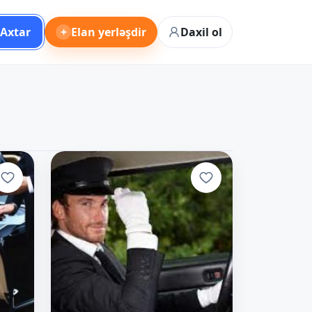
Axtar
+
Elan yerləşdir
Daxil ol