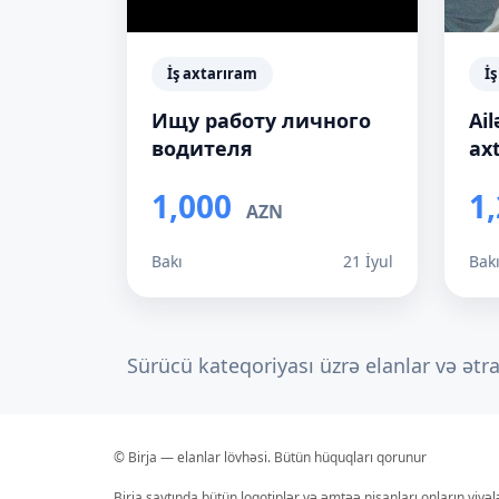
İş axtarıram
İ
Ищу работу личного
Ail
водителя
ax
1,000
1
AZN
Bakı
21 İyul
Bak
Sürücü kateqoriyası üzrə elanlar və ətr
© Birja — elanlar lövhəsi. Bütün hüquqları qorunur
Birja saytında bütün loqotiplər və əmtəə nişanları onların yiyə