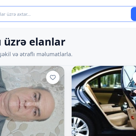
 üzrə elanlar
əkil və ətraflı məlumatlarla.