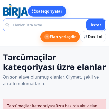
Kateqoriyalar
Axtar
+
Elan yerləşdir
Daxil ol
Tərcüməçilər
kateqoriyası üzrə elanlar
Ən son əlavə olunmuş elanlar. Qiymət, şəkil və
ətraflı məlumatlarla.
Tərcüməçilər kateqoriyası üzrə hazırda aktiv elan