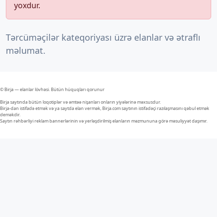
yoxdur.
Tərcüməçilər kateqoriyası üzrə elanlar və ətraflı
məlumat.
© Birja — elanlar lövhəsi. Bütün hüquqları qorunur
Birja saytında bütün loqotiplər və əmtəə nişanları onların yiyələrinə məxsusdur.
Birja-dan istifadə etmək və ya saytda elan vermək, Birja.com saytının istifadəçi razılaşmasını qəbul etmək
deməkdir.
Saytın rəhbərliyi reklam bannerlərinin və yerləşdirilmiş elanların məzmununa görə məsuliyyət daşımır.