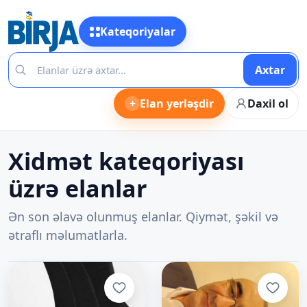
Kateqoriyalar
Axtar
+
Elan yerləşdir
Daxil ol
Xidmət kateqoriyası
üzrə elanlar
Ən son əlavə olunmuş elanlar. Qiymət, şəkil və
ətraflı məlumatlarla.