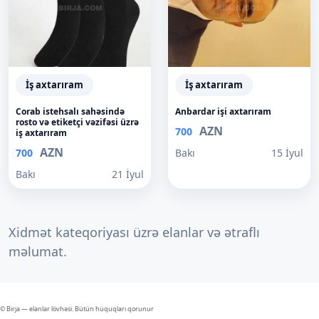
İş axtarıram
İş axtarıram
Corab istehsalı sahəsində
Anbardar işi axtarıram
rosto və etiketçi vəzifəsi üzrə
AZN
700
iş axtarıram
AZN
700
Bakı
15 İyul
Bakı
21 İyul
Xidmət kateqoriyası üzrə elanlar və ətraflı
məlumat.
© Birja — elanlar lövhəsi. Bütün hüquqları qorunur