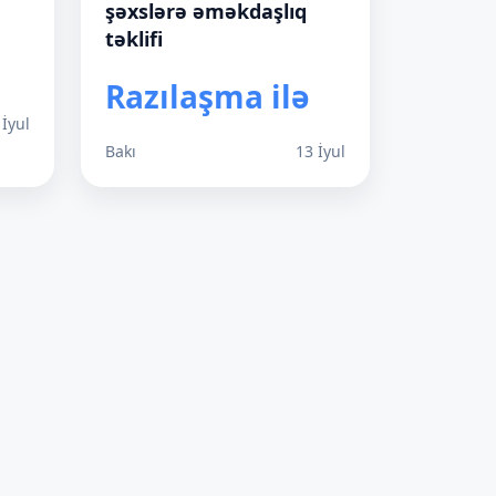
şəxslərə əməkdaşlıq
təklifi
Razılaşma ilə
 İyul
Bakı
13 İyul