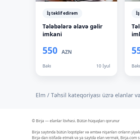
İş təklif edirəm
İş
Tələbələrə əlavə gəlir
Təl
imkani
im
550
5
AZN
Bakı
10 İyul
Bak
Elm / Təhsil kateqoriyası üzrə elanlar v
© Birja — elanlar lövhəsi. Bütün hüquqları qorunur
Birja saytında bütün loqotiplər və əmtəə nişanları onların yiyə
Birja-dan istifadə etmək və ya saytda elan vermək, Birja.com s