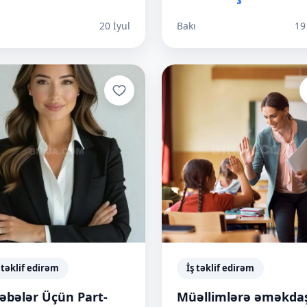
ı
20 İyul
Bakı
19
 təklif edirəm
İş təklif edirəm
ləbələr Üçün Part-
Müəllimlərə əməkdaş