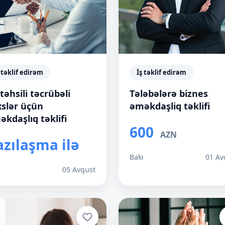
 təklif edirəm
İş təklif edirəm
 təhsili təcrübəli
Tələbələrə biznes
xslər üçün
əməkdaşliq təklifi
kdaşlıq təklifi
600
AZN
azılaşma ilə
Bakı
01 Av
ı
05 Avqust