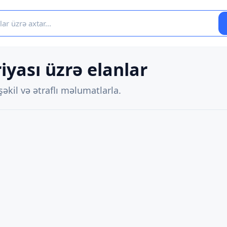
iyası üzrə elanlar
əkil və ətraflı məlumatlarla.