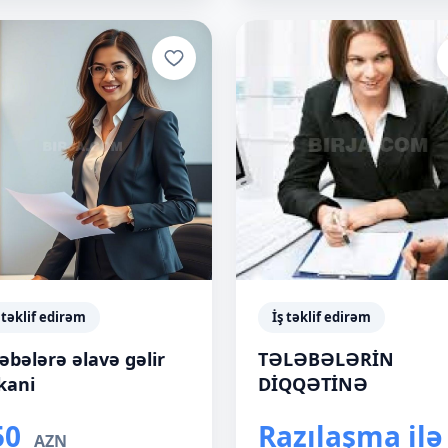
 təklif edirəm
İş təklif edirəm
əbələrə əlavə gəlir
TƏLƏBƏLƏRİN
kani
DİQQƏTİNƏ
50
Razılaşma ilə
AZN