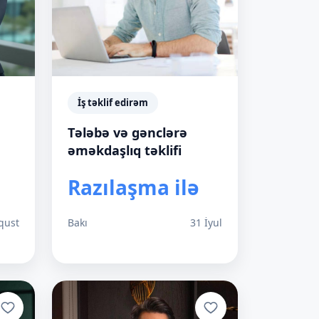
İş təklif edirəm
Tələbə və gənclərə
əməkdaşlıq təklifi
Razılaşma ilə
qust
Bakı
31 İyul