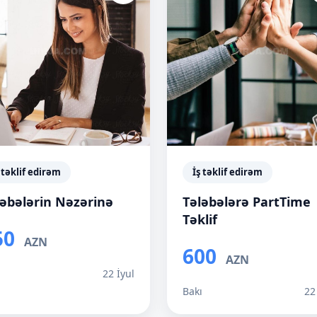
 təklif edirəm
İş təklif edirəm
ləbələrin Nəzərinə
Tələbələrə PartTime
Təklif
50
AZN
600
AZN
ı
22 İyul
Bakı
22