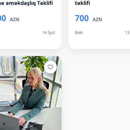
me əməkdaşlıq Təklifi
təklifi
00
700
AZN
AZN
ı
14 İyul
Bakı
13