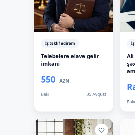
İş təklif edirəm
İş
Tələbələrə əlavə gəlir
Ali
imkani
şə
əmə
550
AZN
R
Bakı
05 Avqust
Bak