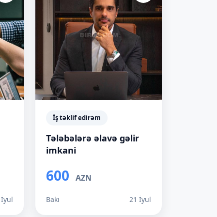
İş təklif edirəm
Tələbələrə əlavə gəlir
imkani
600
AZN
 İyul
Bakı
21 İyul