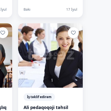
 İyul
Bakı
17 İyul
İş təklif edirəm
lıq
Ali pedaqoqoji təhsil