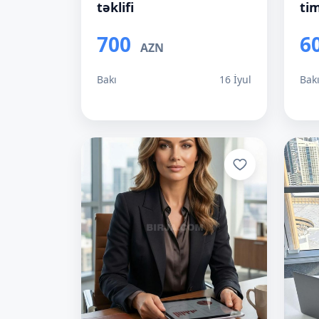
təklifi
ti
700
6
AZN
Bakı
16 İyul
Bak