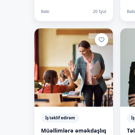
Bakı
20 İyul
Bak
İş təklif edirəm
İş
Müəllimlərə əməkdaşlıq
Tə