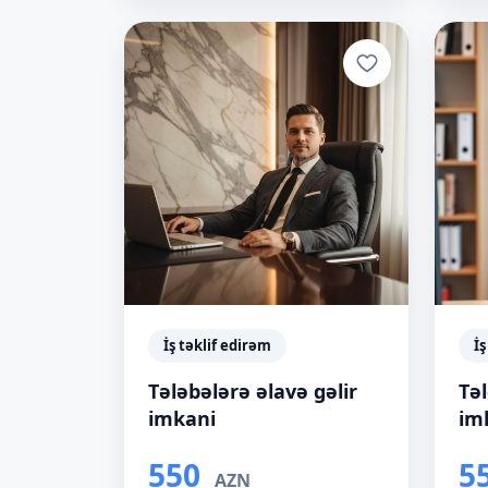
İş təklif edirəm
İş
Tələbələrə əlavə gəlir
Təl
imkani
im
550
5
AZN