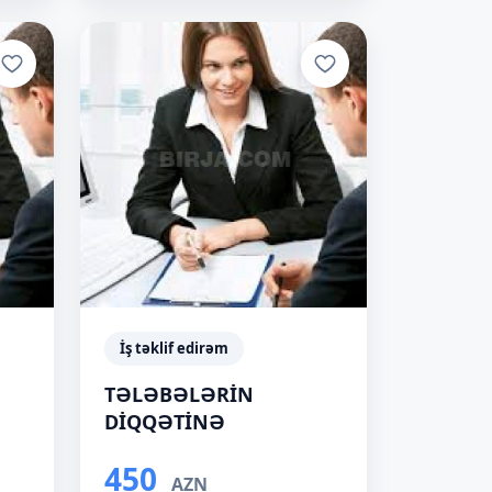
İş təklif edirəm
TƏLƏBƏLƏRİN
DİQQƏTİNƏ
450
AZN