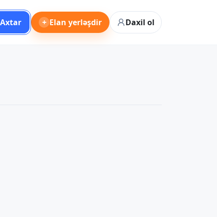
Axtar
+
Elan yerləşdir
Daxil ol