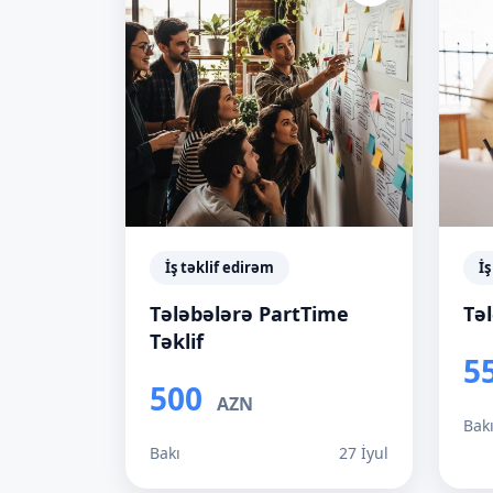
İş təklif edirəm
İş
Tələbələrə PartTime
Tə
Təklif
5
500
AZN
Bak
Bakı
27 İyul