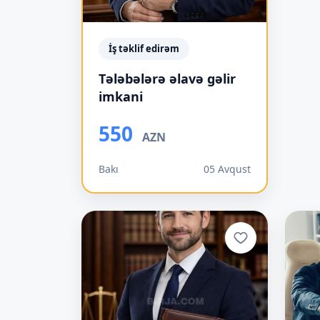
İş təklif edirəm
Tələbələrə əlavə gəlir
imkani
550
AZN
Bakı
05 Avqust