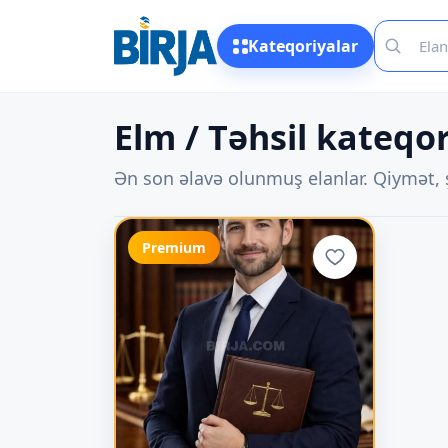
Kateqoriyalar
Elm / Təhsil kateqor
Ən son əlavə olunmuş elanlar. Qiymət, ş
Premium