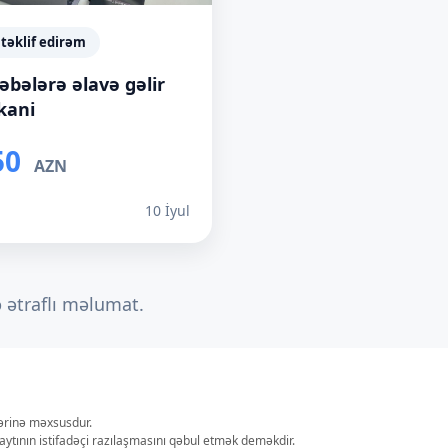
 təklif edirəm
əbələrə əlavə gəlir
kani
50
AZN
ı
10 İyul
ə ətraflı məlumat.
lərinə məxsusdur.
aytının istifadəçi razılaşmasını qəbul etmək deməkdir.