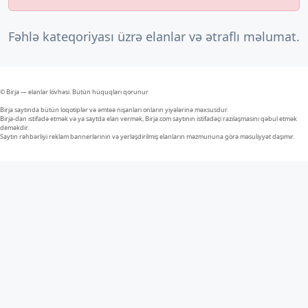
Fəhlə kateqoriyası üzrə elanlar və ətraflı məlumat.
© Birja — elanlar lövhəsi. Bütün hüquqları qorunur
Birja saytında bütün loqotiplər və əmtəə nişanları onların yiyələrinə məxsusdur.
Birja-dan istifadə etmək və ya saytda elan vermək, Birja.com saytının istifadəçi razılaşmasını qəbul etmək
deməkdir.
Saytın rəhbərliyi reklam bannerlərinin və yerləşdirilmiş elanların məzmununa görə məsuliyyət daşımır.