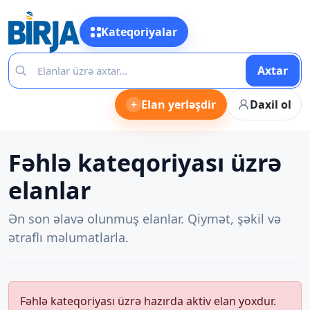
Kateqoriyalar
Axtar
+
Elan yerləşdir
Daxil ol
Fəhlə kateqoriyası üzrə
elanlar
Ən son əlavə olunmuş elanlar. Qiymət, şəkil və
ətraflı məlumatlarla.
Fəhlə kateqoriyası üzrə hazırda aktiv elan yoxdur.