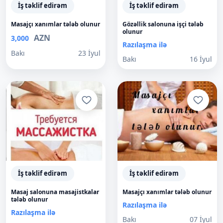
İş təklif edirəm
İş təklif edirəm
Masajçı xanımlar tələb olunur
Gözəllik salonuna işçi tələb
olunur
AZN
3,000
Razılaşma ilə
Bakı
23 İyul
Bakı
16 İyul
İş təklif edirəm
İş təklif edirəm
Masaj salonuna masajistkalar
Masajçı xanımlar tələb olunur
tələb olunur
Razılaşma ilə
Razılaşma ilə
Bakı
07 İyul