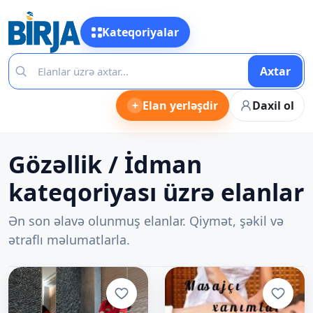
Kateqoriyalar
Axtar
+
Elan yerləşdir
Daxil ol
Gözəllik / İdman
kateqoriyası üzrə elanlar
Ən son əlavə olunmuş elanlar. Qiymət, şəkil və
ətraflı məlumatlarla.