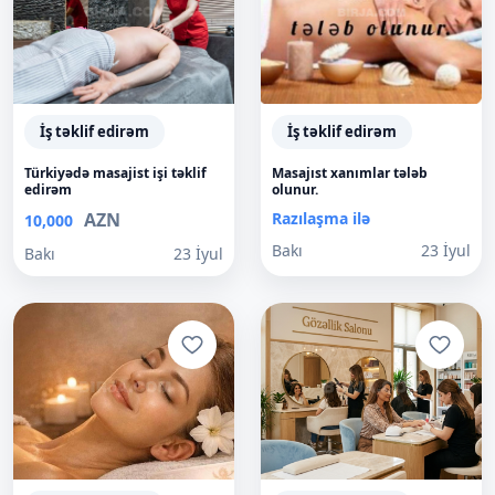
İş təklif edirəm
İş təklif edirəm
Türkiyədə masajist işi təklif
Masajıst xanımlar tələb
edirəm
olunur.
AZN
Razılaşma ilə
10,000
Bakı
23 İyul
Bakı
23 İyul