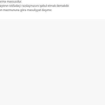
lərinə məxsusdur.
aytının istifadəçi razılaşmasını qəbul etmək deməkdir.
ların məzmununa görə məsuliyyət daşımır.