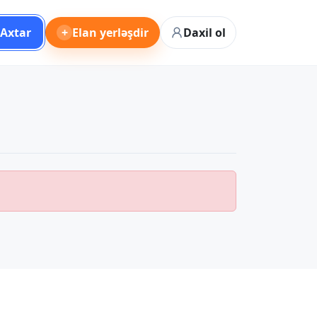
Axtar
+
Elan yerləşdir
Daxil ol