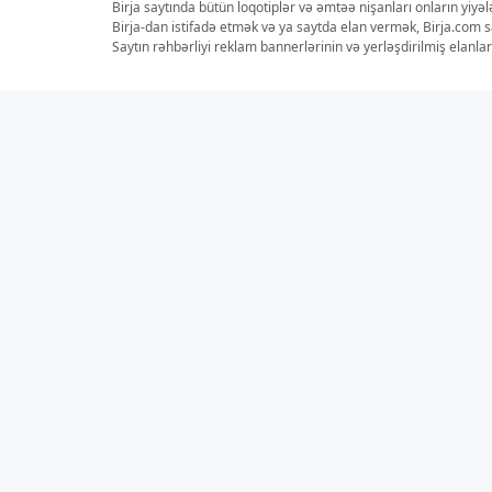
Birja saytında bütün loqotiplər və əmtəə nişanları onların yiyə
Birja-dan istifadə etmək və ya saytda elan vermək, Birja.com s
Saytın rəhbərliyi reklam bannerlərinin və yerləşdirilmiş elan