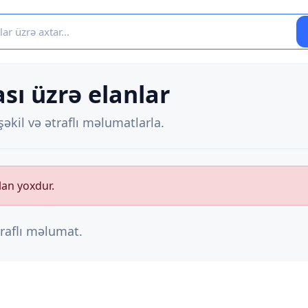
sı üzrə elanlar
əkil və ətraflı məlumatlarla.
lan yoxdur.
traflı məlumat.