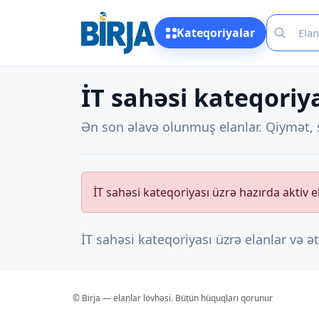
Kateqoriyalar
İT sahəsi kateqoriya
Ən son əlavə olunmuş elanlar. Qiymət, ş
İT sahəsi kateqoriyası üzrə hazırda aktiv e
İT sahəsi kateqoriyası üzrə elanlar və ə
© Birja — elanlar lövhəsi. Bütün hüquqları qorunur