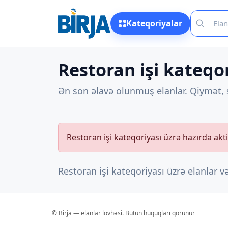
Kateqoriyalar
Restoran işi kateqor
Ən son əlavə olunmuş elanlar. Qiymət, ş
Restoran işi kateqoriyası üzrə hazırda akti
Restoran işi kateqoriyası üzrə elanlar v
© Birja — elanlar lövhəsi. Bütün hüquqları qorunur