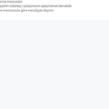
lərinə məxsusdur.
aytının istifadəçi razılaşmasını qəbul etmək deməkdir.
ların məzmununa görə məsuliyyət daşımır.