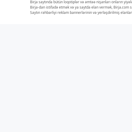
Birja saytında bütün loqotiplər və əmtəə nişanları onların yiyə
Birja-dan istifadə etmək və ya saytda elan vermək, Birja.com s
Saytın rəhbərliyi reklam bannerlərinin və yerləşdirilmiş elan