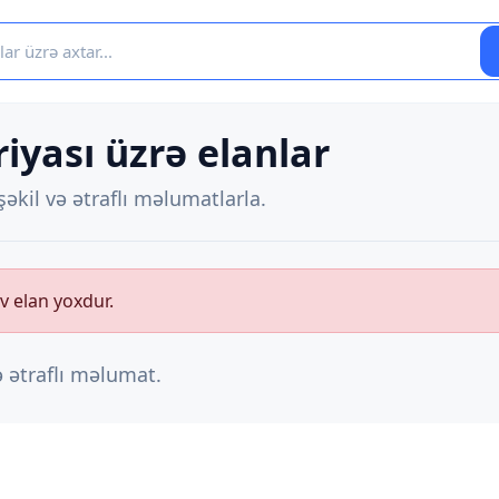
iyası üzrə elanlar
əkil və ətraflı məlumatlarla.
v elan yoxdur.
ə ətraflı məlumat.