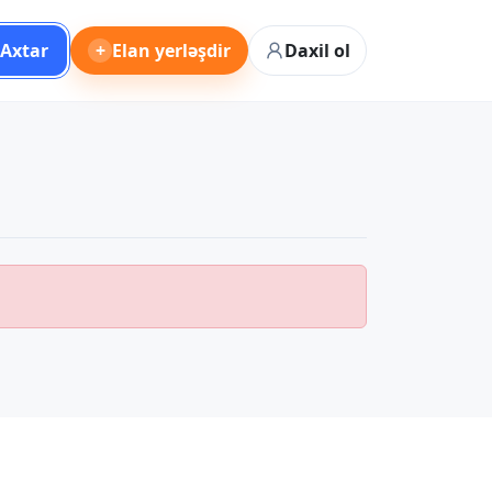
Axtar
+
Elan yerləşdir
Daxil ol