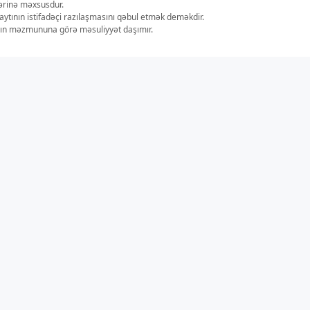
lərinə məxsusdur.
aytının istifadəçi razılaşmasını qəbul etmək deməkdir.
ların məzmununa görə məsuliyyət daşımır.