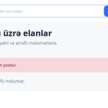
 üzrə elanlar
əkil və ətraflı məlumatlarla.
n yoxdur.
aflı məlumat.