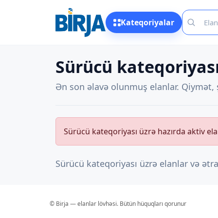
Kateqoriyalar
Sürücü kateqoriyası
Ən son əlavə olunmuş elanlar. Qiymət, ş
Sürücü kateqoriyası üzrə hazırda aktiv ela
Sürücü kateqoriyası üzrə elanlar və ətr
© Birja — elanlar lövhəsi. Bütün hüquqları qorunur