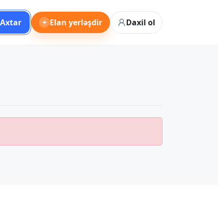
Axtar
+
Elan yerləşdir
Daxil ol