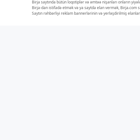
Birja saytında bütün loqotiplər və əmtəə nişanları onların yiyə
Birja-dan istifadə etmək və ya saytda elan vermək, Birja.com s
Saytın rəhbərliyi reklam bannerlərinin və yerləşdirilmiş elan