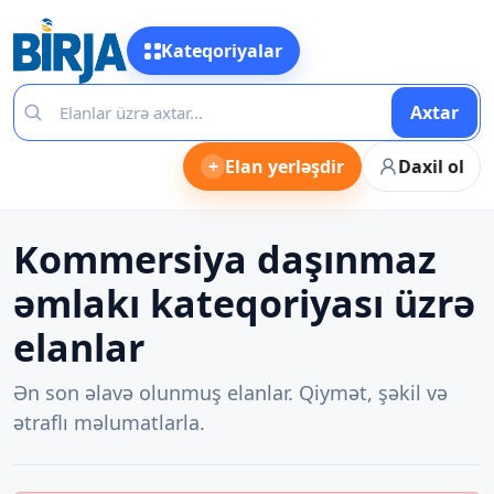
Kateqoriyalar
Axtar
+
Elan yerləşdir
Daxil ol
Kommersiya daşınmaz
əmlakı kateqoriyası üzrə
elanlar
Ən son əlavə olunmuş elanlar. Qiymət, şəkil və
ətraflı məlumatlarla.