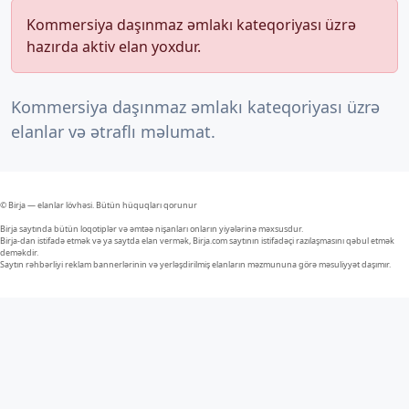
Kommersiya daşınmaz əmlakı kateqoriyası üzrə
hazırda aktiv elan yoxdur.
Kommersiya daşınmaz əmlakı kateqoriyası üzrə
elanlar və ətraflı məlumat.
© Birja — elanlar lövhəsi. Bütün hüquqları qorunur
Birja saytında bütün loqotiplər və əmtəə nişanları onların yiyələrinə məxsusdur.
Birja-dan istifadə etmək və ya saytda elan vermək, Birja.com saytının istifadəçi razılaşmasını qəbul etmək
deməkdir.
Saytın rəhbərliyi reklam bannerlərinin və yerləşdirilmiş elanların məzmununa görə məsuliyyət daşımır.