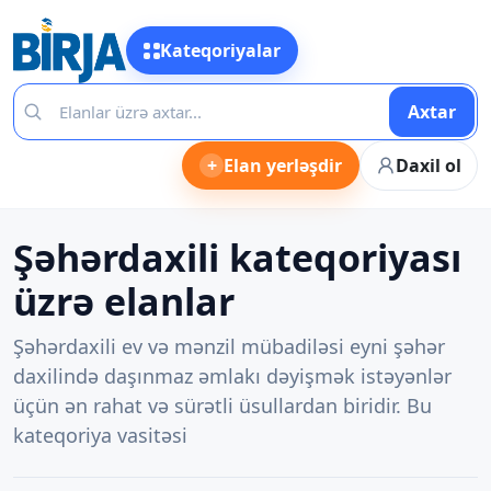
Kateqoriyalar
Axtar
+
Elan yerləşdir
Daxil ol
Şəhərdaxili kateqoriyası
üzrə elanlar
Şəhərdaxili ev və mənzil mübadiləsi eyni şəhər
daxilində daşınmaz əmlakı dəyişmək istəyənlər
üçün ən rahat və sürətli üsullardan biridir. Bu
kateqoriya vasitəsi