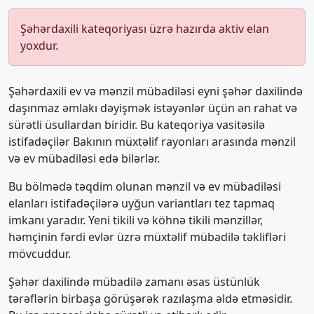
Şəhərdaxili kateqoriyası üzrə hazırda aktiv elan
yoxdur.
Şəhərdaxili ev və mənzil mübadiləsi eyni şəhər daxilində
daşınmaz əmlakı dəyişmək istəyənlər üçün ən rahat və
sürətli üsullardan biridir. Bu kateqoriya vasitəsilə
istifadəçilər Bakının müxtəlif rayonları arasında mənzil
və ev mübadiləsi edə bilərlər.
Bu bölmədə təqdim olunan mənzil və ev mübadiləsi
elanları istifadəçilərə uyğun variantları tez tapmaq
imkanı yaradır. Yeni tikili və köhnə tikili mənzillər,
həmçinin fərdi evlər üzrə müxtəlif mübadilə təklifləri
mövcuddur.
Şəhər daxilində mübadilə zamanı əsas üstünlük
tərəflərin birbaşa görüşərək razılaşma əldə etməsidir.