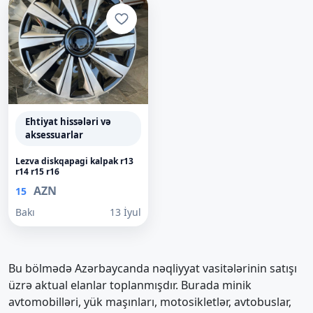
Ehtiyat hissələri və
aksessuarlar
Lezva diskqapagi kalpak r13
r14 r15 r16
AZN
15
Bakı
13 İyul
Bu bölmədə Azərbaycanda nəqliyyat vasitələrinin satışı
üzrə aktual elanlar toplanmışdır. Burada minik
avtomobilləri, yük maşınları, motosikletlər, avtobuslar,