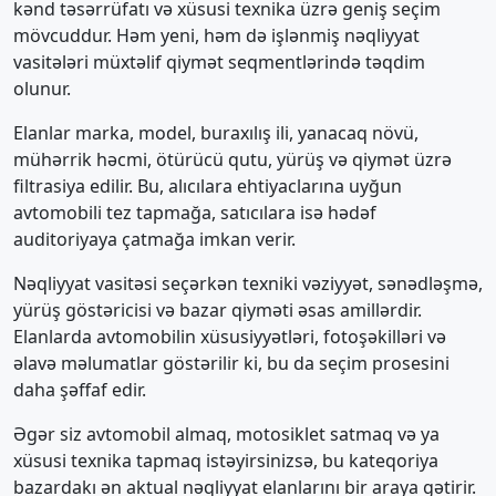
kənd təsərrüfatı və xüsusi texnika üzrə geniş seçim
mövcuddur. Həm yeni, həm də işlənmiş nəqliyyat
vasitələri müxtəlif qiymət seqmentlərində təqdim
olunur.
Elanlar marka, model, buraxılış ili, yanacaq növü,
mühərrik həcmi, ötürücü qutu, yürüş və qiymət üzrə
filtrasiya edilir. Bu, alıcılara ehtiyaclarına uyğun
avtomobili tez tapmağa, satıcılara isə hədəf
auditoriyaya çatmağa imkan verir.
Nəqliyyat vasitəsi seçərkən texniki vəziyyət, sənədləşmə,
yürüş göstəricisi və bazar qiyməti əsas amillərdir.
Elanlarda avtomobilin xüsusiyyətləri, fotoşəkilləri və
əlavə məlumatlar göstərilir ki, bu da seçim prosesini
daha şəffaf edir.
Əgər siz avtomobil almaq, motosiklet satmaq və ya
xüsusi texnika tapmaq istəyirsinizsə, bu kateqoriya
bazardakı ən aktual nəqliyyat elanlarını bir araya gətirir.