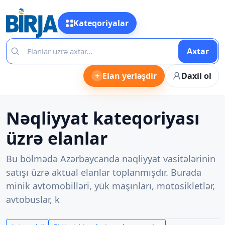
Kateqoriyalar
Axtar
+
Elan yerləşdir
Daxil ol
Nəqliyyat kateqoriyası
üzrə elanlar
Bu bölmədə Azərbaycanda nəqliyyat vasitələrinin
satışı üzrə aktual elanlar toplanmışdır. Burada
minik avtomobilləri, yük maşınları, motosikletlər,
avtobuslar, k