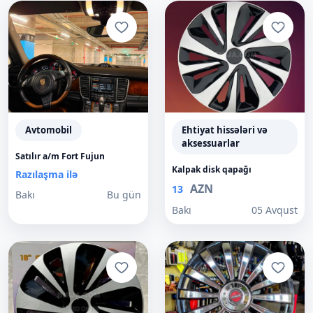
Avtomobil
Ehtiyat hissələri və
aksessuarlar
Satılır a/m Fort Fujun
Kalpak disk qapağı
Razılaşma ilə
AZN
13
Bakı
Bu gün
Bakı
05 Avqust