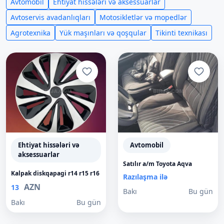
Avtomobil
Ehtiyat hissələri və aksessuarlar
Avtoservis avadanlıqları
Motosikletlər və mopedlər
Agrotexnika
Yük maşınları və qoşqular
Tikinti texnikası
Ehtiyat hissələri və
Avtomobil
aksessuarlar
Satılır a/m Toyota Aqva
Kalpak diskqapagi r14 r15 r16
Razılaşma ilə
AZN
13
Bakı
Bu gün
Bakı
Bu gün