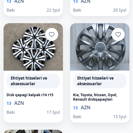
AZN
AZN
13
13
Bakı
22 İyul
Bakı
20 İyul
Ehtiyat hissələri və
Ehtiyat hissələri və
aksessuarlar
aksessuarlar
Disk qapagi kalpak r14 r15
Kia, Toyota, Nissan, Opel,
Renault diskqapaqlari
AZN
13
AZN
13
Bakı
17 İyul
Bakı
15 İyul