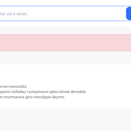
lərinə məxsusdur.
aytının istifadəçi razılaşmasını qəbul etmək deməkdir.
ların məzmununa görə məsuliyyət daşımır.