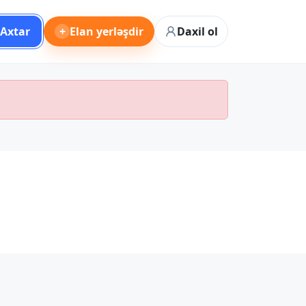
Axtar
+
Elan yerləşdir
Daxil ol