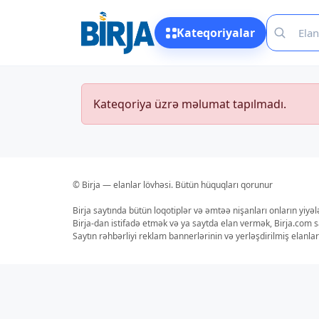
Kateqoriyalar
Kateqoriya üzrə məlumat tapılmadı.
© Birja — elanlar lövhəsi. Bütün hüquqları qorunur
Birja saytında bütün loqotiplər və əmtəə nişanları onların yiyə
Birja-dan istifadə etmək və ya saytda elan vermək, Birja.com s
Saytın rəhbərliyi reklam bannerlərinin və yerləşdirilmiş elan