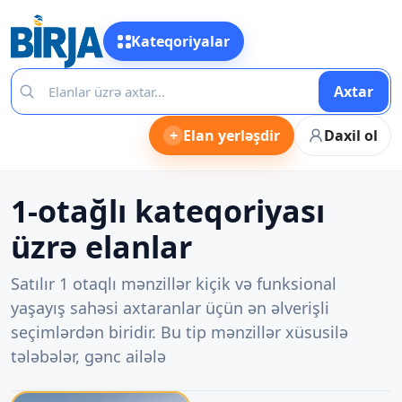
Kateqoriyalar
Axtar
+
Elan yerləşdir
Daxil ol
1-otağlı kateqoriyası
üzrə elanlar
Satılır 1 otaqlı mənzillər kiçik və funksional
yaşayış sahəsi axtaranlar üçün ən əlverişli
seçimlərdən biridir. Bu tip mənzillər xüsusilə
tələbələr, gənc ailələ