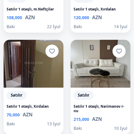
Satılır 1 otaqlı, m.Neftçilər
Satılır 1 otaqlı, Xırdalan
AZN
AZN
108,000
120,000
Bakı
22 İyul
Bakı
14 İyul
Satılır
Satılır
Satılır 1 otaqlı, Xırdalan
Satılır 1 otaqlı, Nərimanov r-
nu
AZN
70,000
AZN
215,000
Bakı
13 İyul
Bakı
10 İyul