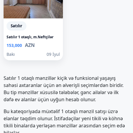
Satılır
Satılır 1 otaqlı, m.Neftçilər
AZN
153,000
Bakı
09 İyul
Satılır 1 otaqlı mənzillər kiçik və funksional yaşayış
sahəsi axtaranlar üçün ən əlverişli seçimlərdən biridir.
Bu tip mənzillər xüsusilə tələbələr, gənc ailələr və ilk
dəfə ev alanlar üçün uyğun hesab olunur.
Bu kateqoriyada müxtəlif 1 otaqlı mənzil satışı üzrə
elanlar təqdim olunur. İstifadəçilər yeni tikili və köhnə
tikili binalarda yerləşən mənzillər arasından seçim edə
bilərlər.