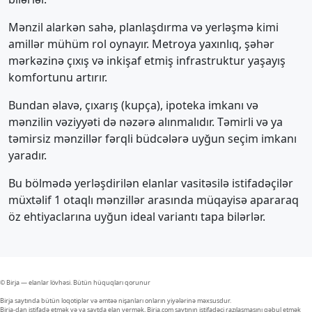
Mənzil alarkən sahə, planlaşdırma və yerləşmə kimi
amillər mühüm rol oynayır. Metroya yaxınlıq, şəhər
mərkəzinə çıxış və inkişaf etmiş infrastruktur yaşayış
komfortunu artırır.
Bundan əlavə, çıxarış (kupça), ipoteka imkanı və
mənzilin vəziyyəti də nəzərə alınmalıdır. Təmirli və ya
təmirsiz mənzillər fərqli büdcələrə uyğun seçim imkanı
yaradır.
Bu bölmədə yerləşdirilən elanlar vasitəsilə istifadəçilər
müxtəlif 1 otaqlı mənzillər arasında müqayisə apararaq
öz ehtiyaclarına uyğun ideal variantı tapa bilərlər.
© Birja — elanlar lövhəsi. Bütün hüquqları qorunur
Birja saytında bütün loqotiplər və əmtəə nişanları onların yiyələrinə məxsusdur.
Birja-dan istifadə etmək və ya saytda elan vermək, Birja.com saytının istifadəçi razılaşmasını qəbul etmək