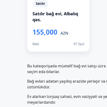
Satılır
Satılır bağ evi, Albalıq
qəs.
155,000
AZN
Bakı
07 İyul
Bu kateqoriyada müxtəlif bağ evi satışı üzrə 
seçim edə bilərlər.
Bağ evləri adətən yaşıllıq ərazidə yerləşir v
üstünlükdür.
Ev alarkən torpaq sahəsi, evin vəziyyəti və y
meyarlardandır.