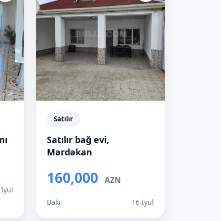
Satılır
nı
Satılır bağ evi,
Mərdəkan
160,000
AZN
 İyul
Bakı
16 İyul