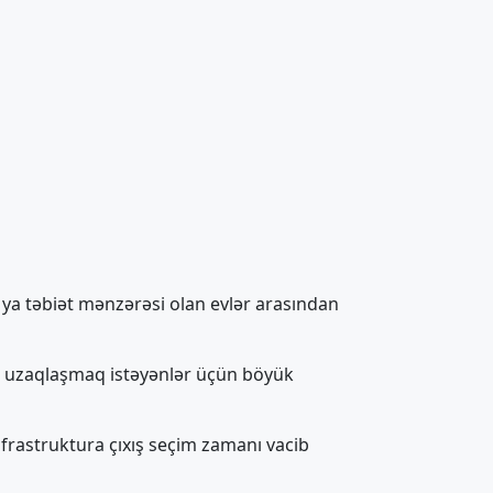
ə ya təbiət mənzərəsi olan evlər arasından
ndən uzaqlaşmaq istəyənlər üçün böyük
infrastruktura çıxış seçim zamanı vacib