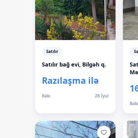
Satılır
Sa
Satılır bağ evi, Bilgəh q.
Sat
Mə
Razılaşma ilə
1
Bakı
28 İyul
Bak