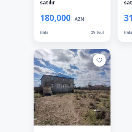
satılır
sat
180,000
3
AZN
Bakı
09 İyul
Bak