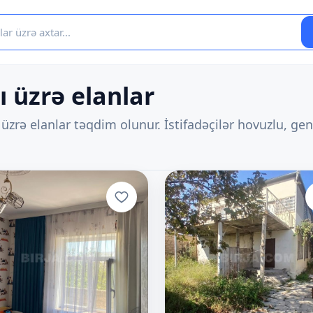
ı üzrə elanlar
üzrə elanlar təqdim olunur. İstifadəçilər hovuzlu, gen