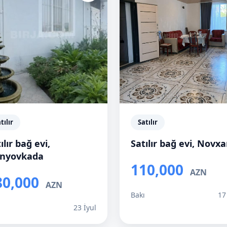
tılır
Satılır
ılır bağ evi,
Satılır bağ evi, Novxa
şnyovkada
110,000
AZN
80,000
AZN
Bakı
17
ı
23 İyul