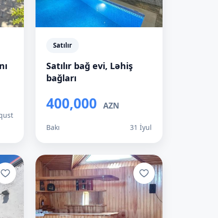
Satılır
nı
Satılır bağ evi, Ləhiş
bağları
400,000
AZN
qust
Bakı
31 İyul