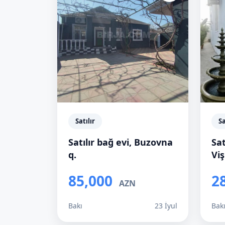
Satılır
Sa
Satılır bağ evi, Buzovna
Sat
q.
Vi
85,000
2
AZN
Bakı
23 İyul
Bak