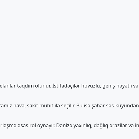
elanlar təqdim olunur. İstifadəçilər hovuzlu, geniş həyətli v
ə təmiz hava, sakit mühit ilə seçilir. Bu isə şəhər səs-küyü
erləşmə əsas rol oynayır. Dənizə yaxınlıq, dağlıq ərazilər və 