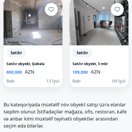
Satılır
Satılır
Satılır obyekt, Qəbələ
Satılır obyekt, 3 mkr
AZN
AZN
800,000
189,000
Bakı
13 İyul
Bakı
09 İyul
Bu kateqoriyada müxtəlif növ obyekt satışı üzrə elanlar
təqdim olunur. İstifadəçilər mağaza, ofis, restoran, kafe
və anbar kimi müxtəlif təyinatlı obyektlər arasından
seçim edə bilərlər.