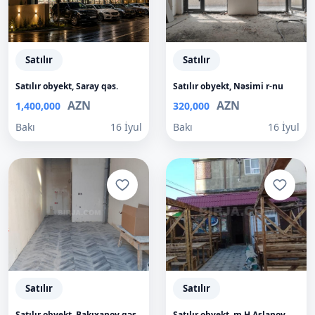
Satılır
Satılır
Satılır obyekt, Saray qəs.
Satılır obyekt, Nəsimi r-nu
AZN
AZN
1,400,000
320,000
Bakı
16 İyul
Bakı
16 İyul
Satılır
Satılır
Satılır obyekt, Bakıxanov qəs.
Satılır obyekt, m.H.Aslanov