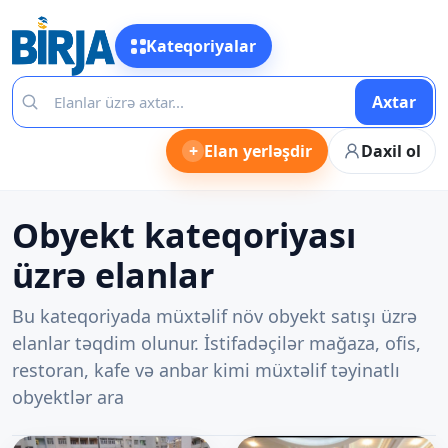
Kateqoriyalar
Axtar
+
Elan yerləşdir
Daxil ol
Obyekt kateqoriyası
üzrə elanlar
Bu kateqoriyada müxtəlif növ obyekt satışı üzrə
elanlar təqdim olunur. İstifadəçilər mağaza, ofis,
restoran, kafe və anbar kimi müxtəlif təyinatlı
obyektlər ara