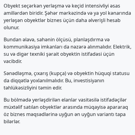
Obyekt seçərkən yerləşmə və keçid intensivliyi əsas
amillərdən biridir. Şəhər mərkəzində və ya yol kənarında
yerləşən obyektlər biznes üçün daha əlverişli hesab
olunur.
Bundan əlavə, sahənin ölçüsü, planlaşdırma və
kommunikasiya imkanları da nəzərə alınmalıdır. Elektrik,
su və digər texniki şərait obyektin istifadəsi üçün
vacibdir.
Sənədləşmə, çıxarış (kupça) və obyektin hüquqi statusu
da diqqətlə yoxlanılmalıdır. Bu, investisiyanın
təhlükəsizliyini təmin edir.
Bu bölmədə yerləşdirilən elanlar vasitəsilə istifadəçilər
müxtəlif satılan obyektlər arasında müqayisə apararaq
öz biznes məqsədlərinə uyğun ən uyğun variantı tapa
bilərlər.