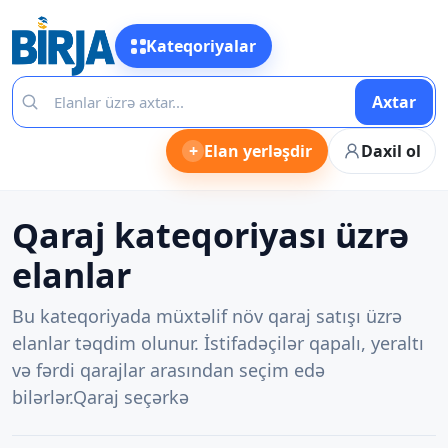
Kateqoriyalar
Axtar
+
Elan yerləşdir
Daxil ol
Qaraj kateqoriyası üzrə
elanlar
Bu kateqoriyada müxtəlif növ qaraj satışı üzrə
elanlar təqdim olunur. İstifadəçilər qapalı, yeraltı
və fərdi qarajlar arasından seçim edə
bilərlər.Qaraj seçərkə