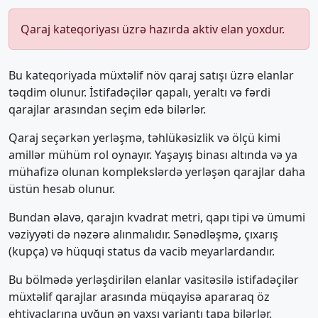
Qaraj kateqoriyası üzrə hazırda aktiv elan yoxdur.
Bu kateqoriyada müxtəlif növ qaraj satışı üzrə elanlar
təqdim olunur. İstifadəçilər qapalı, yeraltı və fərdi
qarajlar arasından seçim edə bilərlər.
Qaraj seçərkən yerləşmə, təhlükəsizlik və ölçü kimi
amillər mühüm rol oynayır. Yaşayış binası altında və ya
mühafizə olunan komplekslərdə yerləşən qarajlar daha
üstün hesab olunur.
Bundan əlavə, qarajın kvadrat metri, qapı tipi və ümumi
vəziyyəti də nəzərə alınmalıdır. Sənədləşmə, çıxarış
(kupça) və hüquqi status da vacib meyarlardandır.
Bu bölmədə yerləşdirilən elanlar vasitəsilə istifadəçilər
müxtəlif qarajlar arasında müqayisə apararaq öz
ehtiyaclarına uyğun ən yaxşı variantı tapa bilərlər.