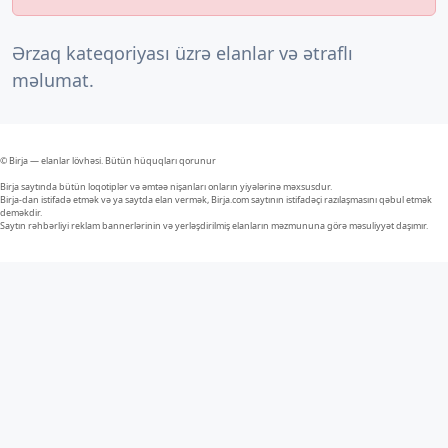
Ərzaq kateqoriyası üzrə elanlar və ətraflı
məlumat.
© Birja — elanlar lövhəsi. Bütün hüquqları qorunur
Birja saytında bütün loqotiplər və əmtəə nişanları onların yiyələrinə məxsusdur.
Birja-dan istifadə etmək və ya saytda elan vermək, Birja.com saytının istifadəçi razılaşmasını qəbul etmək
deməkdir.
Saytın rəhbərliyi reklam bannerlərinin və yerləşdirilmiş elanların məzmununa görə məsuliyyət daşımır.