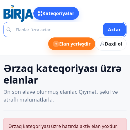
Kateqoriyalar
Axtar
+
Elan yerləşdir
Daxil ol
Ərzaq kateqoriyası üzrə
elanlar
Ən son əlavə olunmuş elanlar. Qiymət, şəkil və
ətraflı məlumatlarla.
Ərzaq kateqoriyası üzrə hazırda aktiv elan yoxdur.