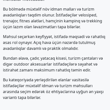
Bu bölmədə müxtəlif növ idman malları və turizm
avadanlıqları təqdim olunur. İstifadəçilər velosiped,
trenajor, fitnes alətləri, həmçinin kampinq və trekking
üçün lazım olan ləvazimatları tapa bilərlər.
Məhsul seçərkən keyfiyyət, istifadə məqsədi və rahatlıq
əsas rol oynayır. Açıq hava üçün nəzərdə tutulmuş
avadanlıqlar davamlı və praktik olmalıdır.
Bundan əlavə, çadır, yatacaq kisəsi, turizm çantaları və
digər outdoor aksesuarlar istifadəçilərə səyahət və
istirahət zamanı maksimum rahatlıq təmin edir.
Bu kateqoriyada yerləşdirilən elanlar vasitəsilə
istifadəçilər müxtəlif idman və turizm məhsulları
arasında seçim edərək öz ehtiyaclarına uyğun ən yaxşı
variantı tapa bilərlər.