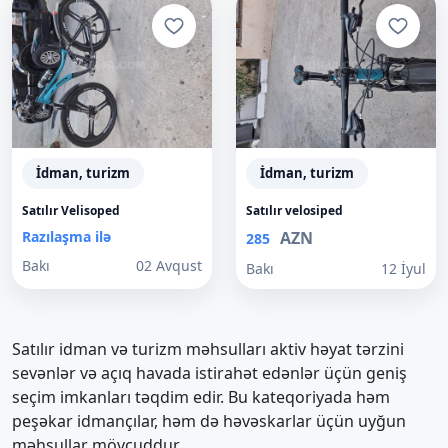
İdman, turizm
İdman, turizm
Satılır Velisoped
Satılır velosiped
Razılaşma ilə
AZN
285
Bakı
02 Avqust
Bakı
12 İyul
Satılır idman və turizm məhsulları aktiv həyat tərzini
sevənlər və açıq havada istirahət edənlər üçün geniş
seçim imkanları təqdim edir. Bu kateqoriyada həm
peşəkar idmançılar, həm də həvəskarlar üçün uyğun
məhsullar mövcuddur.