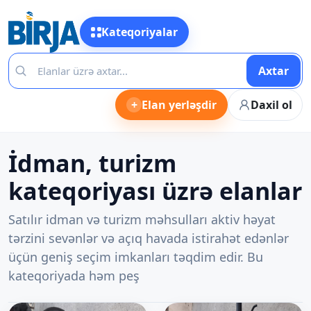
Kateqoriyalar
Axtar
+
Elan yerləşdir
Daxil ol
İdman, turizm
kateqoriyası üzrə elanlar
Satılır idman və turizm məhsulları aktiv həyat
tərzini sevənlər və açıq havada istirahət edənlər
üçün geniş seçim imkanları təqdim edir. Bu
kateqoriyada həm peş