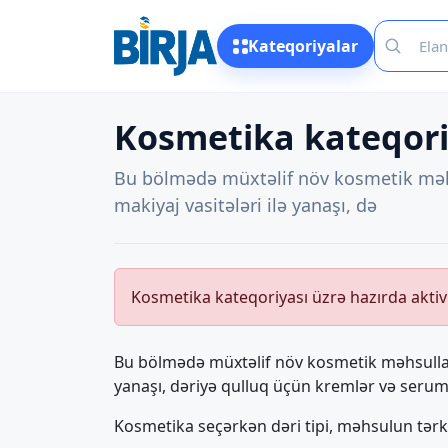
Kateqoriyalar
Kosmetika kateqoriy
Bu bölmədə müxtəlif növ kosmetik məhsul
makiyaj vasitələri ilə yanaşı, də
Kosmetika kateqoriyası üzrə hazırda aktiv
Bu bölmədə müxtəlif növ kosmetik məhsulların 
yanaşı, dəriyə qulluq üçün kremlər və seruml
Kosmetika seçərkən dəri tipi, məhsulun tərkib