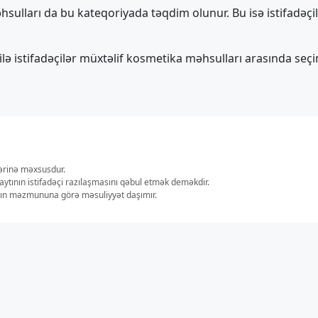
ulları da bu kateqoriyada təqdim olunur. Bu isə istifadəçilə
silə istifadəçilər müxtəlif kosmetika məhsulları arasında s
lərinə məxsusdur.
aytının istifadəçi razılaşmasını qəbul etmək deməkdir.
ların məzmununa görə məsuliyyət daşımır.