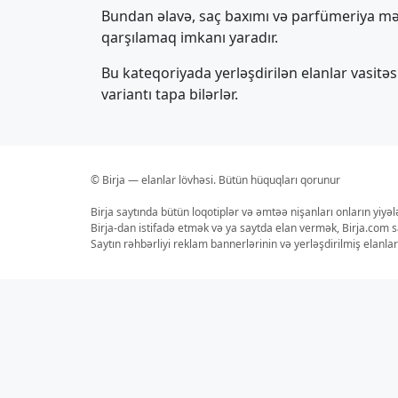
Bundan əlavə, saç baxımı və parfümeriya məhs
qarşılamaq imkanı yaradır.
Bu kateqoriyada yerləşdirilən elanlar vasitə
variantı tapa bilərlər.
© Birja — elanlar lövhəsi. Bütün hüquqları qorunur
Birja saytında bütün loqotiplər və əmtəə nişanları onların yiyə
Birja-dan istifadə etmək və ya saytda elan vermək, Birja.com s
Saytın rəhbərliyi reklam bannerlərinin və yerləşdirilmiş elan