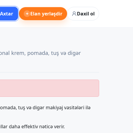
Axtar
+
Elan yerləşdir
Daxil ol
 tonal krem, pomada, tuş və digər
omada, tuş və digər makiyaj vasitələri ilə
ar daha effektiv nəticə verir.