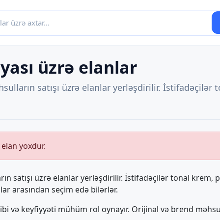
ası üzrə elanlar
ların satışı üzrə elanlar yerləşdirilir. İstifadəçilər
 elan yoxdur.
satışı üzrə elanlar yerləşdirilir. İstifadəçilər tonal krem, p
ar arasından seçim edə bilərlər.
i və keyfiyyəti mühüm rol oynayır. Orijinal və brend məhsull