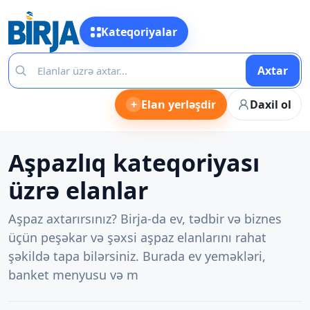
Kateqoriyalar
Axtar
+
Elan yerləşdir
Daxil ol
Aşpazlıq kateqoriyası
üzrə elanlar
Aşpaz axtarırsınız? Birja-da ev, tədbir və biznes
üçün peşəkar və şəxsi aşpaz elanlarını rahat
şəkildə tapa bilərsiniz. Burada ev yeməkləri,
banket menyusu və m