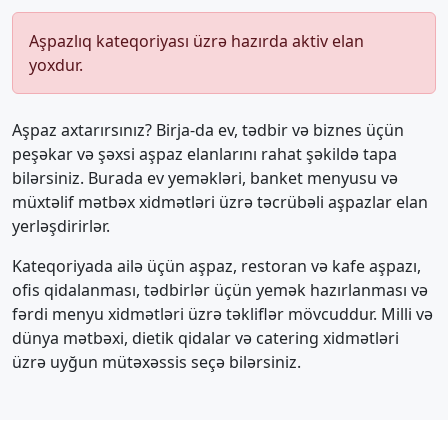
Aşpazlıq kateqoriyası üzrə hazırda aktiv elan
yoxdur.
Aşpaz axtarırsınız? Birja-da ev, tədbir və biznes üçün
peşəkar və şəxsi aşpaz elanlarını rahat şəkildə tapa
bilərsiniz. Burada ev yeməkləri, banket menyusu və
müxtəlif mətbəx xidmətləri üzrə təcrübəli aşpazlar elan
yerləşdirirlər.
Kateqoriyada ailə üçün aşpaz, restoran və kafe aşpazı,
ofis qidalanması, tədbirlər üçün yemək hazırlanması və
fərdi menyu xidmətləri üzrə təkliflər mövcuddur. Milli və
dünya mətbəxi, dietik qidalar və catering xidmətləri
üzrə uyğun mütəxəssis seçə bilərsiniz.