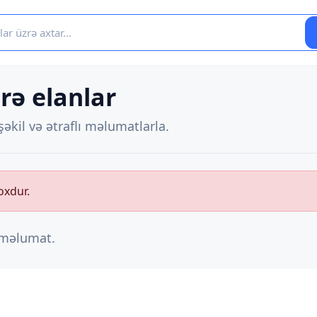
rə elanlar
əkil və ətraflı məlumatlarla.
oxdur.
ı məlumat.