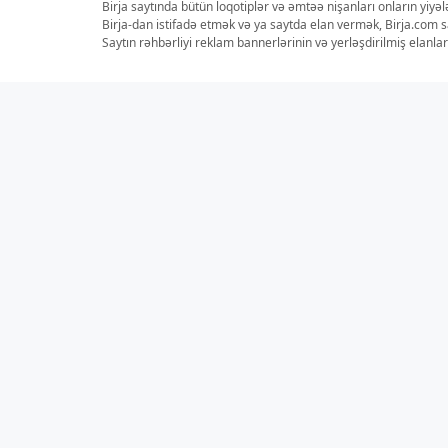
Birja saytında bütün loqotiplər və əmtəə nişanları onların yiyə
Birja-dan istifadə etmək və ya saytda elan vermək, Birja.com s
Saytın rəhbərliyi reklam bannerlərinin və yerləşdirilmiş elan