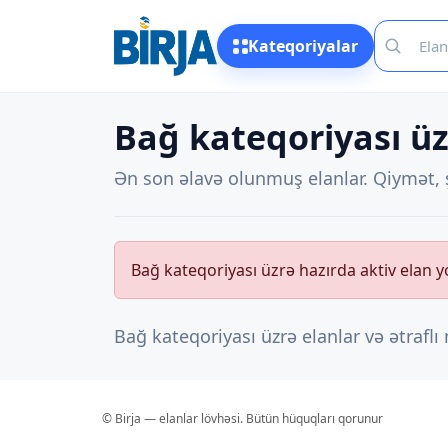
Kateqoriyalar
Bağ kateqoriyası üz
Ən son əlavə olunmuş elanlar. Qiymət, ş
Bağ kateqoriyası üzrə hazırda aktiv elan y
Bağ kateqoriyası üzrə elanlar və ətrafl
© Birja — elanlar lövhəsi. Bütün hüquqları qorunur