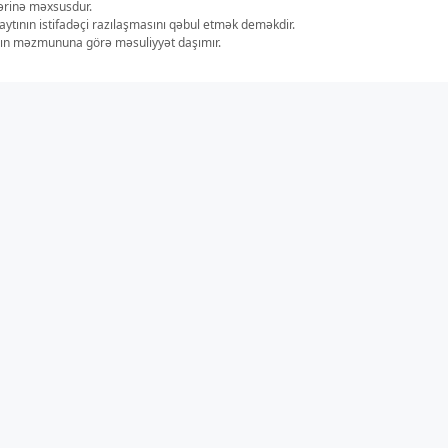
lərinə məxsusdur.
aytının istifadəçi razılaşmasını qəbul etmək deməkdir.
ların məzmununa görə məsuliyyət daşımır.