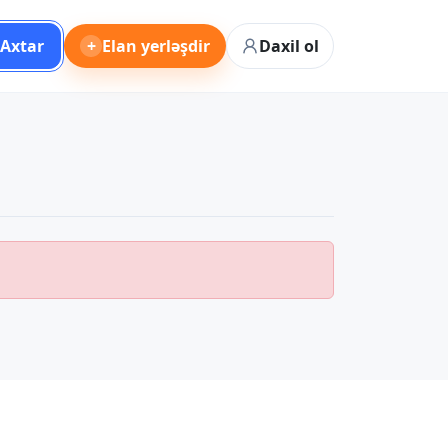
Axtar
+
Elan yerləşdir
Daxil ol