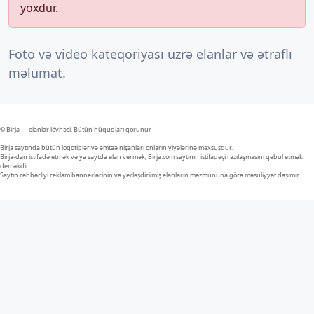
yoxdur.
Foto və video kateqoriyası üzrə elanlar və ətraflı
məlumat.
© Birja — elanlar lövhəsi. Bütün hüquqları qorunur
Birja saytında bütün loqotiplər və əmtəə nişanları onların yiyələrinə məxsusdur.
Birja-dan istifadə etmək və ya saytda elan vermək, Birja.com saytının istifadəçi razılaşmasını qəbul etmək
deməkdir.
Saytın rəhbərliyi reklam bannerlərinin və yerləşdirilmiş elanların məzmununa görə məsuliyyət daşımır.