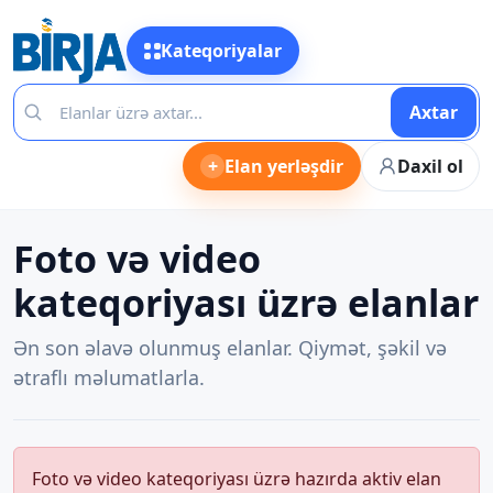
Kateqoriyalar
Axtar
+
Elan yerləşdir
Daxil ol
Foto və video
kateqoriyası üzrə elanlar
Ən son əlavə olunmuş elanlar. Qiymət, şəkil və
ətraflı məlumatlarla.
Foto və video kateqoriyası üzrə hazırda aktiv elan