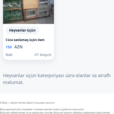
Heyvanlar üçün
Cücə saxlamaq üçün dam
AZN
150
Bakı
07 Avqust
Heyvanlar üçün kateqoriyası üzrə elanlar və ətraflı
məlumat.
© Birja — elanlar lövhəsi. Bütün hüquqları qorunur
Birja saytında bütün loqotiplər və əmtəə nişanları onların yiyələrinə məxsusdur.
Birja-dan istifadə etmək və ya saytda elan vermək, Birja.com saytının istifadəçi razılaşmasını qəbul etmək