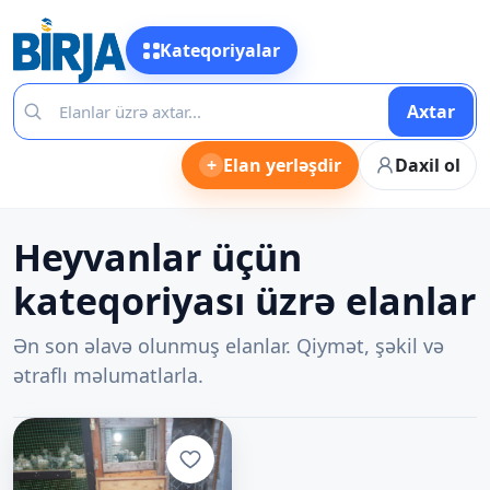
Kateqoriyalar
Axtar
+
Elan yerləşdir
Daxil ol
Heyvanlar üçün
kateqoriyası üzrə elanlar
Ən son əlavə olunmuş elanlar. Qiymət, şəkil və
ətraflı məlumatlarla.