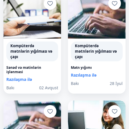
Kompüterdə
Kompüterdə
mətnlərin yığılması və
mətnlərin yığılması və
çapı
çapı
Sənəd və mətinlərin
Mətn yığımı
işlənməsi
Razılaşma ilə
Razılaşma ilə
Bakı
28 İyul
Bakı
02 Avqust