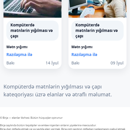
Kompüterdə
Kompüterdə
mətnlərin yığılması və
mətnlərin yığılması və
çapı
çapı
Mətn yığımı
Mətn yığımı
Razılaşma ilə
Razılaşma ilə
Bakı
14 İyul
Bakı
09 İyul
Kompüterdə mətnlərin yığılması və çapı
kateqoriyası üzrə elanlar və ətraflı məlumat.
© Birja — elanlar lövhəsi. Bütün hüquqları qorunur
Birja saytında bütün loqotiplər və əmtəə nişanları onların yiyələrinə məxsusdur.
Birja-dan istifadə etmək və ya saytda elan vermək, Birja.com saytının istifadəçi razılaşmasını qəbul etmək