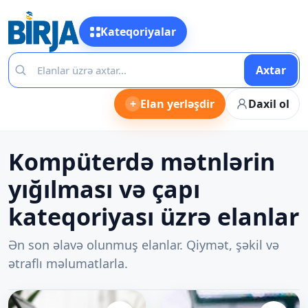
Kateqoriyalar
Axtar
+
Elan yerləşdir
Daxil ol
Kompüterdə mətnlərin
yığılması və çapı
kateqoriyası üzrə elanlar
Ən son əlavə olunmuş elanlar. Qiymət, şəkil və
ətraflı məlumatlarla.