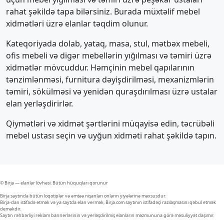
rahat şəkildə tapa bilərsiniz. Burada müxtəlif mebel
xidmətləri üzrə elanlar təqdim olunur.
Kateqoriyada dolab, yataq, masa, stul, mətbəx mebeli,
ofis mebeli və digər mebellərin yığılması və təmiri üzrə
xidmətlər mövcuddur. Həmçinin mebel qapılarının
tənzimlənməsi, furnitura dəyişdirilməsi, mexanizmlərin
təmiri, sökülməsi və yenidən quraşdırılması üzrə ustalar
elan yerləşdirirlər.
Qiymətləri və xidmət şərtlərini müqayisə edin, təcrübəli
mebel ustası seçin və uyğun xidməti rahat şəkildə tapın.
© Birja — elanlar lövhəsi. Bütün hüquqları qorunur
Birja saytında bütün loqotiplər və əmtəə nişanları onların yiyələrinə məxsusdur.
Birja-dan istifadə etmək və ya saytda elan vermək, Birja.com saytının istifadəçi razılaşmasını qəbul etmək
deməkdir.
Saytın rəhbərliyi reklam bannerlərinin və yerləşdirilmiş elanların məzmununa görə məsuliyyət daşımır.