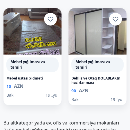
Mebel yığılması və
Mebel yığılması və
təmiri
təmiri
Mebel ustası xidməti
Dəhliz və Otaq DOLABLARIn
hazlrlanması
AZN
10
AZN
90
Bakı
19 İyul
Bakı
19 İyul
Bu altkateqoriyada ev, ofis və kommersiya məkanları
üçün mebel yığılması və təmiri üzrə peşəkar ustaları