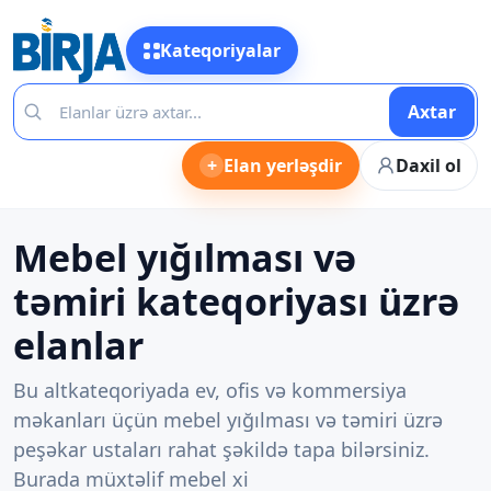
Kateqoriyalar
Axtar
+
Elan yerləşdir
Daxil ol
Mebel yığılması və
təmiri kateqoriyası üzrə
elanlar
Bu altkateqoriyada ev, ofis və kommersiya
məkanları üçün mebel yığılması və təmiri üzrə
peşəkar ustaları rahat şəkildə tapa bilərsiniz.
Burada müxtəlif mebel xi