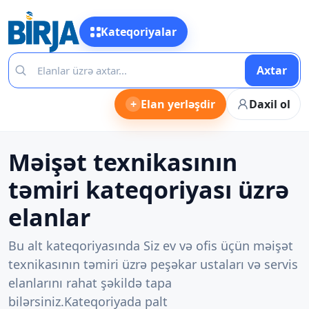
Kateqoriyalar
Axtar
+
Elan yerləşdir
Daxil ol
Məişət texnikasının
təmiri kateqoriyası üzrə
elanlar
Bu alt kateqoriyasında Siz ev və ofis üçün məişət
texnikasının təmiri üzrə peşəkar ustaları və servis
elanlarını rahat şəkildə tapa
bilərsiniz.Kateqoriyada palt