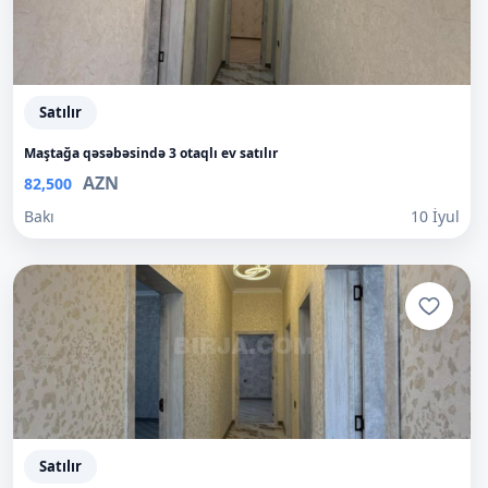
Satılır
Maştağa qəsəbəsində 3 otaqlı ev satılır
AZN
82,500
Bakı
10 İyul
Satılır