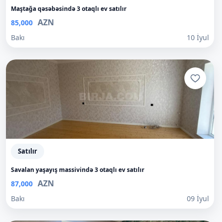
Maştağa qəsəbəsində 3 otaqlı ev satılır
AZN
85,000
Bakı
10 İyul
Satılır
Savalan yaşayış massivində 3 otaqlı ev satılır
AZN
87,000
Bakı
09 İyul