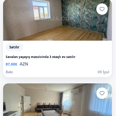
Satılır
Savalan yaşayış massivində 3 otaqlı ev satılır
AZN
87,000
Bakı
09 İyul