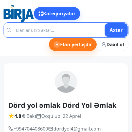
Kateqoriyalar
Axtar
+
Elan yerləşdir
Daxil ol
Dörd yol əmlak Dörd Yol Əmlak
★
4.8
Bakı
Qoşulub: 22 Aprel
+994704408600
dordyol4@gmail.com