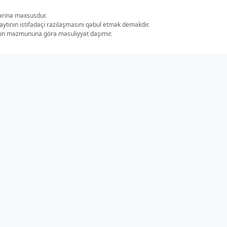
lərinə məxsusdur.
aytının istifadəçi razılaşmasını qəbul etmək deməkdir.
ların məzmununa görə məsuliyyət daşımır.