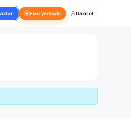
Axtar
+
Elan yerləşdir
Daxil ol