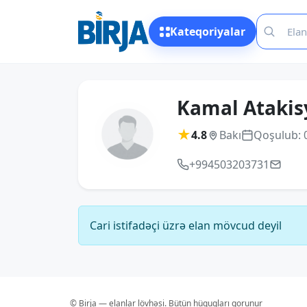
Kateqoriyalar
Kamal Atakis
★
4.8
Bakı
Qoşulub: 
+994503203731
Cari istifadəçi üzrə elan mövcud deyil
© Birja — elanlar lövhəsi. Bütün hüquqları qorunur