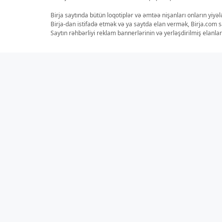
Birja saytında bütün loqotiplər və əmtəə nişanları onların yiyə
Birja-dan istifadə etmək və ya saytda elan vermək, Birja.com s
Saytın rəhbərliyi reklam bannerlərinin və yerləşdirilmiş elan