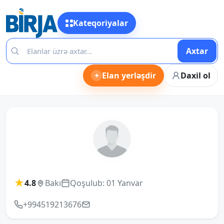
Kateqoriyalar
Axtar
+
Elan yerləşdir
Daxil ol
★
4.8
Bakı
Qoşulub: 01 Yanvar
+994519213676