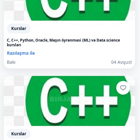
Kurslar
C, C++, Python, Oracle, Maşın öyrənməsi (ML) və Data science
kursları
Razılaşma ilə
Bakı
04 Avqust
Kurslar