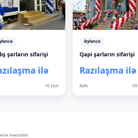
yləncə
Əyləncə
lış şarların sifarişi
Qapi şarların sifarişi
azılaşma ilə
Razılaşma ilə
ı
16 İyul
Bakı
09
lərinə məxsusdur.