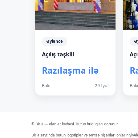
Əyləncə
Ə
Açılış təşkili
Açı
Razılaşma ilə
R
Bakı
29 İyul
Bak
© Birja — elanlar lövhəsi. Bütün hüquqları qorunur
Birja saytında bütün loqotiplər və əmtəə nişanları onların yiyə