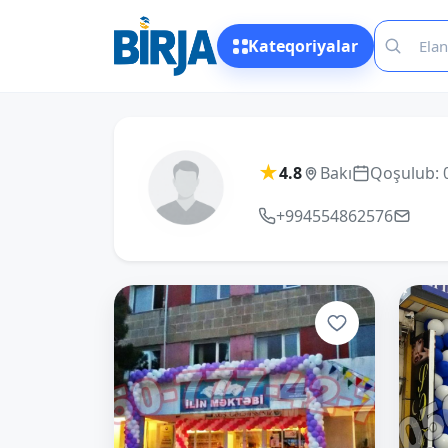
Kateqoriyalar
★
4.8
Bakı
Qoşulub: 
+994554862576