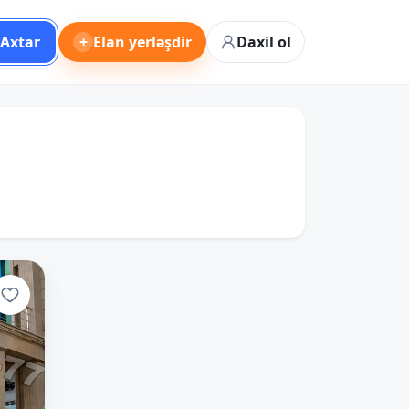
Axtar
+
Elan yerləşdir
Daxil ol