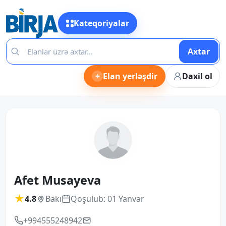
Kateqoriyalar
Axtar
+
Elan yerləşdir
Daxil ol
Afet Musayeva
★
4.8
Bakı
Qoşulub: 01 Yanvar
+994555248942