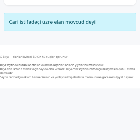
Cari istifadəçi üzrə elan mövcud deyil
© Birja — elanlar lövhəsi. Bütün hüquqları qorunur
Birja saytında bütün loqotiplər və əmtəə nişanları onların yiyələrinə məxsusdur.
Birja-dan istifadə etmək və ya saytda elan vermək, Birja.com saytının istifadəçi razılaşmasını qəbul etmək
deməkdir.
Saytın rəhbərliyi reklam bannerlərinin və yerləşdirilmiş elanların məzmununa görə məsuliyyət daşımır.