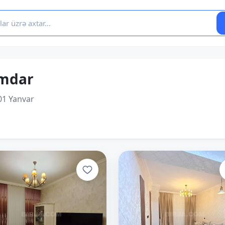
mdar
01 Yanvar