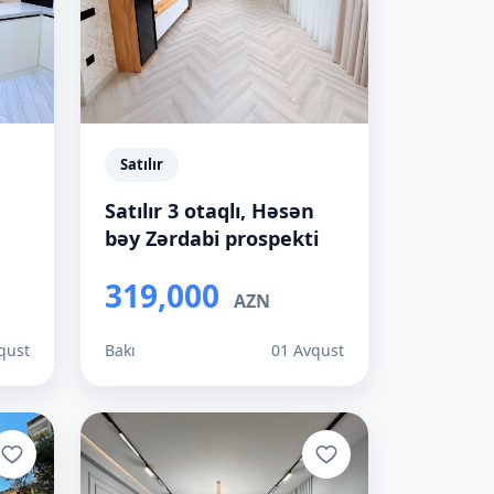
Satılır
Satılır 3 otaqlı, Həsən
bəy Zərdabi prospekti
319,000
AZN
qust
Bakı
01 Avqust