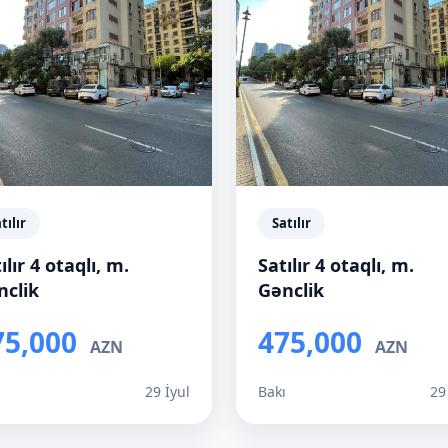
tılır
Satılır
ılır 4 otaqlı, m.
Satılır 4 otaqlı, m.
nclik
Gənclik
75,000
475,000
AZN
AZN
ı
29 İyul
Bakı
29