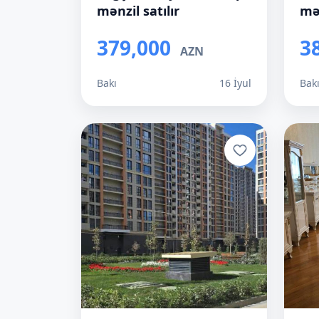
mənzil satılır
mən
379,000
3
AZN
Bakı
16 İyul
Bak