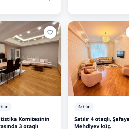
tılır
Satılır
atistika Komitəsinin
Satılır 4 otaqlı, Şəfay
asında 3 otaqlı
Mehdiyev küç.