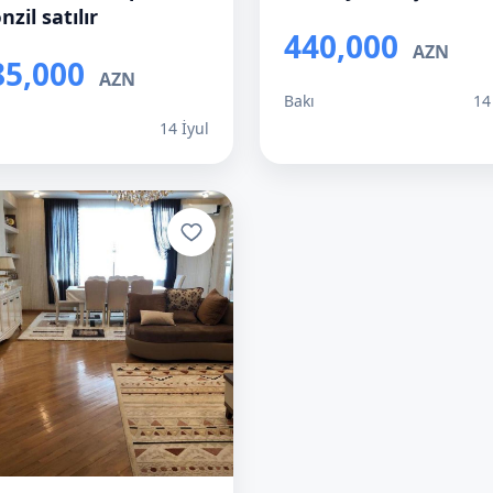
zil satılır
440,000
AZN
85,000
AZN
Bakı
14
ı
14 İyul