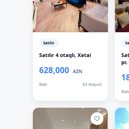
Satılır
Sa
Satılır 4 otaqlı, Xətai
Sat
pr.
628,000
AZN
1
Bakı
03 Avqust
Bak