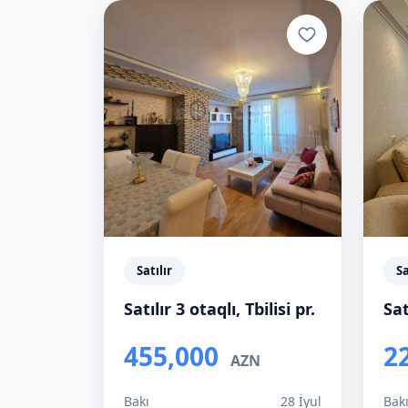
Satılır
Sa
Satılır 3 otaqlı, Tbilisi pr.
Sat
455,000
2
AZN
Bakı
28 İyul
Bak