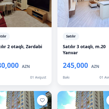
tılır
Satılır
ılır 2 otaqlı, Zərdabi
Satılır 3 otaqlı, m.20
Yanvar
80,000
245,000
AZN
AZN
ı
01 Avqust
Bakı
01 Av