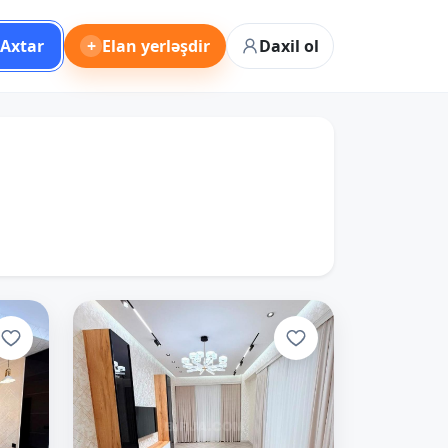
Axtar
+
Elan yerləşdir
Daxil ol