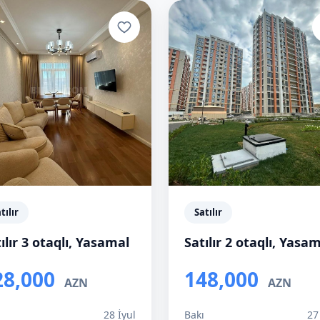
tılır
Satılır
ılır 3 otaqlı, Yasamal
Satılır 2 otaqlı, Yasa
28,000
148,000
AZN
AZN
ı
28 İyul
Bakı
27