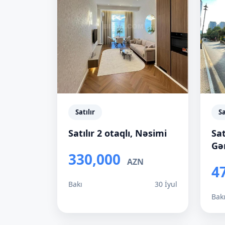
Satılır
Sa
Satılır 2 otaqlı, Nəsimi
Sat
Gə
330,000
AZN
4
Bakı
30 İyul
Bak