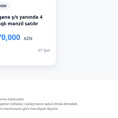
tılır
ganə ş/s yanında 4
qlı mənzil satılır
70,000
AZN
ı
07 İyul
lərinə məxsusdur.
aytının istifadəçi razılaşmasını qəbul etmək deməkdir.
ların məzmununa görə məsuliyyət daşımır.