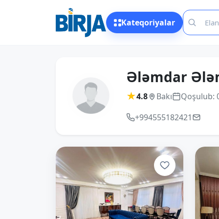
Kateqoriyalar
Ələmdar Ələ
★
4.8
Bakı
Qoşulub: 
+994555182421