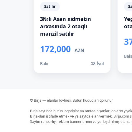
Satılır
Sa
3№li Asan xidmətin
Ye
arxasında 2 otaqlı
ota
mənzil satılır
3
172,000
AZN
Bak
Bakı
08 İyul
© Birja — elanlar lövhəsi. Bütün hüquqları qorunur
Birja saytında bütün loqotiplər və əmtəə nişanları onların yiyə
Birja-dan istifadə etmək və ya saytda elan vermək, Birja.com s
Saytın rəhbərliyi reklam bannerlərinin və yerləşdirilmiş elan