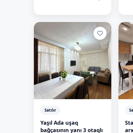
Satılır
Sa
Yaşıl Ada uşaq
St
bağçasının yanı 3 otaqlı
arx