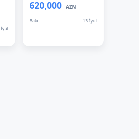
620,000
AZN
Bakı
13 İyul
 İyul