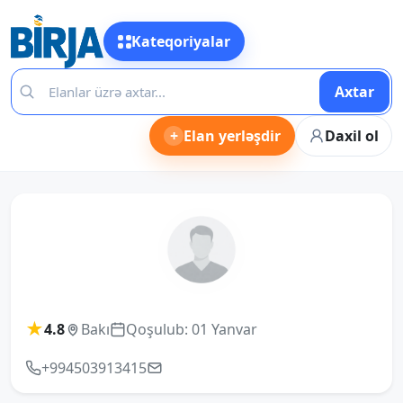
Kateqoriyalar
Axtar
+
Elan yerləşdir
Daxil ol
★
4.8
Bakı
Qoşulub: 01 Yanvar
+994503913415