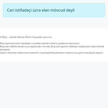
Cari istifadəçi üzrə elan mövcud deyil
© Birja — elanlar lövhəsi. Bütün hüquqları qorunur
Birja saytında bütün loqotiplər və əmtəə nişanları onların yiyələrinə məxsusdur.
Birja-dan istifadə etmək və ya saytda elan vermək, Birja.com saytının istifadəçi razılaşmasını qəbul etmək
deməkdir.
Saytın rəhbərliyi reklam bannerlərinin və yerləşdirilmiş elanların məzmununa görə məsuliyyət daşımır.