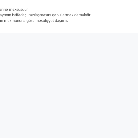
lərinə məxsusdur.
aytının istifadəçi razılaşmasını qəbul etmək deməkdir.
ların məzmununa görə məsuliyyət daşımır.