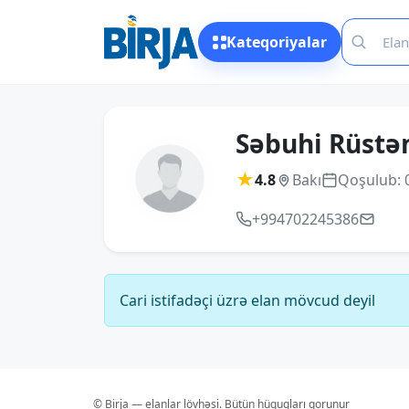
Kateqoriyalar
Səbuhi Rüst
★
4.8
Bakı
Qoşulub: 
+994702245386
Cari istifadəçi üzrə elan mövcud deyil
© Birja — elanlar lövhəsi. Bütün hüquqları qorunur