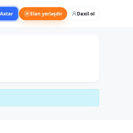
Axtar
+
Elan yerləşdir
Daxil ol