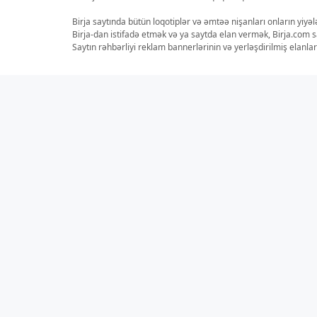
Birja saytında bütün loqotiplər və əmtəə nişanları onların yiyə
Birja-dan istifadə etmək və ya saytda elan vermək, Birja.com s
Saytın rəhbərliyi reklam bannerlərinin və yerləşdirilmiş elan