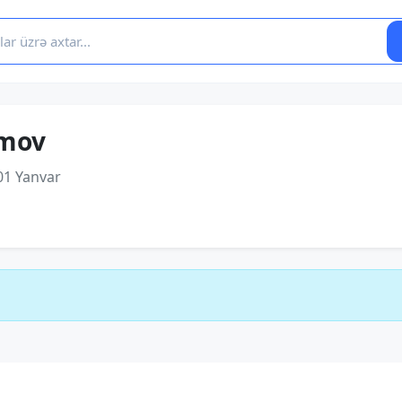
əmov
01 Yanvar