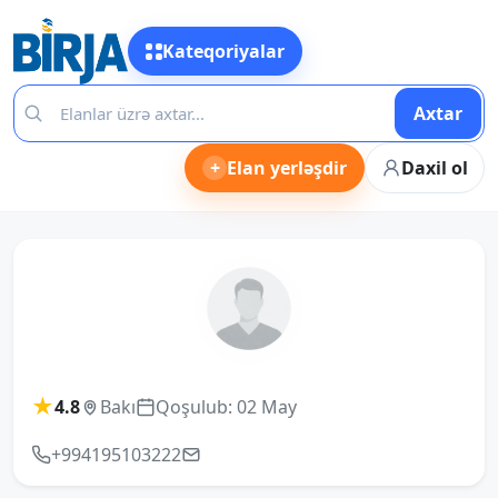
Kateqoriyalar
Axtar
+
Elan yerləşdir
Daxil ol
★
4.8
Bakı
Qoşulub: 02 May
+994195103222