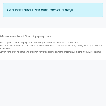
Cari istifadəçi üzrə elan mövcud deyil
© Birja — elanlar lövhəsi. Bütün hüquqları qorunur
Birja saytında bütün loqotiplər və əmtəə nişanları onların yiyələrinə məxsusdur.
Birja-dan istifadə etmək və ya saytda elan vermək, Birja.com saytının istifadəçi razılaşmasını qəbul etmək
deməkdir.
Saytın rəhbərliyi reklam bannerlərinin və yerləşdirilmiş elanların məzmununa görə məsuliyyət daşımır.