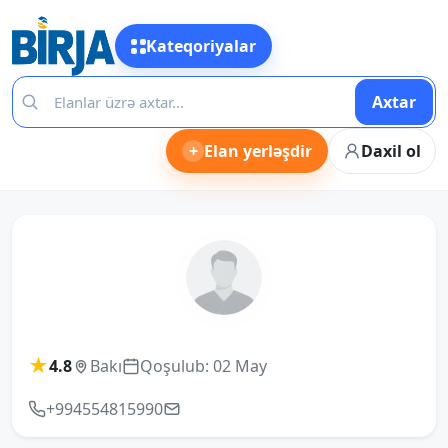
Kateqoriyalar
Axtar
+
Elan yerləşdir
Daxil ol
★
4.8
Bakı
Qoşulub: 02 May
+994554815990