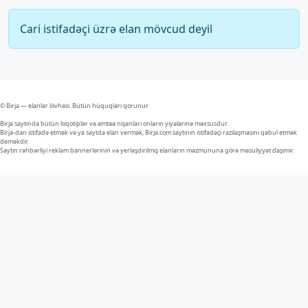
Cari istifadəçi üzrə elan mövcud deyil
© Birja — elanlar lövhəsi. Bütün hüquqları qorunur
Birja saytında bütün loqotiplər və əmtəə nişanları onların yiyələrinə məxsusdur.
Birja-dan istifadə etmək və ya saytda elan vermək, Birja.com saytının istifadəçi razılaşmasını qəbul etmək
deməkdir.
Saytın rəhbərliyi reklam bannerlərinin və yerləşdirilmiş elanların məzmununa görə məsuliyyət daşımır.