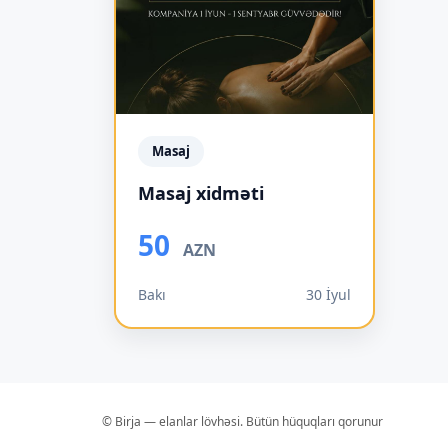
Masaj
Masaj xidməti
50
AZN
Bakı
30 İyul
© Birja — elanlar lövhəsi. Bütün hüquqları qorunur