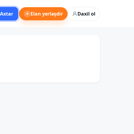
Axtar
+
Elan yerləşdir
Daxil ol