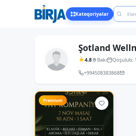
Kateqoriyalar
Şotland Welln
★
4.8
Bakı
Qoşulub: 
+994508383868
Premium