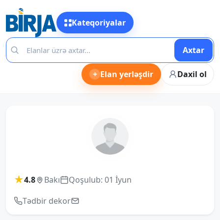
Kateqoriyalar
Axtar
+
Elan yerləşdir
Daxil ol
★
4.8
Bakı
Qoşulub: 01 İyun
Tədbir dekor