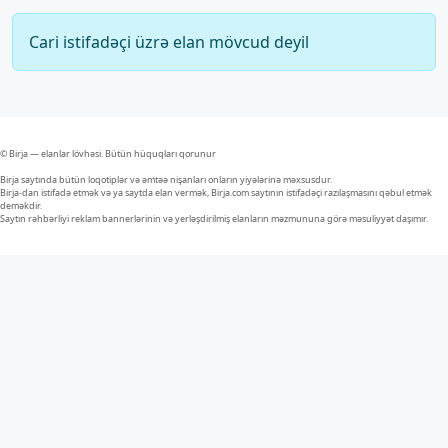
Cari istifadəçi üzrə elan mövcud deyil
© Birja — elanlar lövhəsi. Bütün hüquqları qorunur
Birja saytında bütün loqotiplər və əmtəə nişanları onların yiyələrinə məxsusdur.
Birja-dan istifadə etmək və ya saytda elan vermək, Birja.com saytının istifadəçi razılaşmasını qəbul etmək
deməkdir.
Saytın rəhbərliyi reklam bannerlərinin və yerləşdirilmiş elanların məzmununa görə məsuliyyət daşımır.