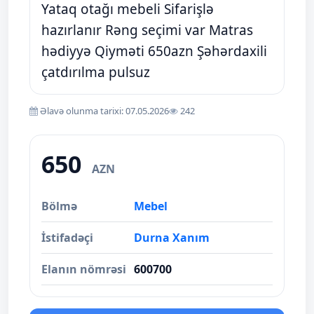
Yataq otağı mebeli Sifarişlə
hazırlanır Rəng seçimi var Matras
hədiyyə Qiyməti 650azn Şəhərdaxili
çatdırılma pulsuz
Əlavə olunma tarixi: 07.05.2026
242
650
AZN
Bölmə
Mebel
İstifadəçi
Durna Xanım
Elanın nömrəsi
600700