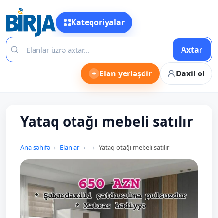
Kateqoriyalar
Axtar
+
Elan yerləşdir
Daxil ol
Yataq otağı mebeli satılır
Ana səhifə
Elanlar
Yataq otağı mebeli satılır