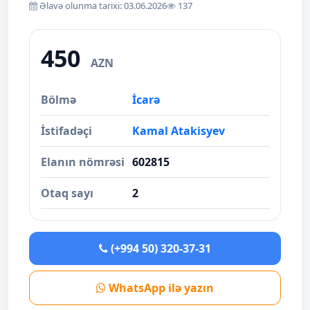
Əlavə olunma tarixi: 03.06.2026
137
450
AZN
Bölmə
İcarə
İstifadəçi
Kamal Atakisyev
Elanın nömrəsi
602815
Otaq sayı
2
(+994 50) 320-37-31
WhatsApp ilə yazın