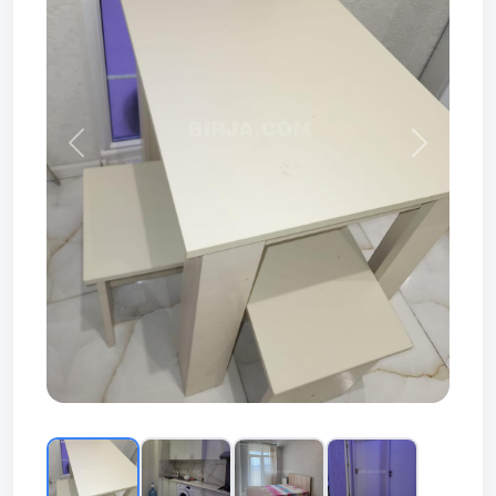
Prev
Next