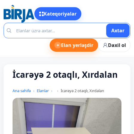
Kateqoriyalar
Axtar
+
Elan yerləşdir
Daxil ol
İcarəyə 2 otaqlı, Xırdalan
Ana səhifə
Elanlar
İcarəyə 2 otaqlı, Xırdalan