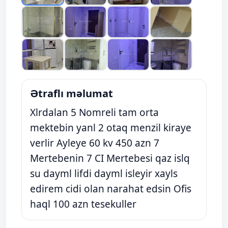
Ətraflı məlumat
Xlrdalan 5 Nomreli tam orta
mektebin yanl 2 otaq menzil kiraye
verlir Ayleye 60 kv 450 azn 7
Mertebenin 7 CI Mertebesi qaz islq
su dayml lifdi dayml isleyir xayls
edirem cidi olan narahat edsin Ofis
haql 100 azn tesekuller