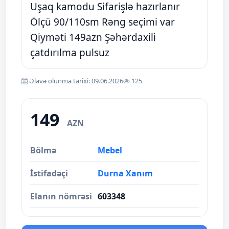
Uşaq kamodu Sifarişlə hazırlanır
Ölçü 90/110sm Rəng seçimi var
Qiyməti 149azn Şəhərdaxili
çatdırılma pulsuz
Əlavə olunma tarixi: 09.06.2026
125
149
AZN
Bölmə
Mebel
İstifadəçi
Durna Xanım
Elanın nömrəsi
603348