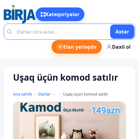
Kateqoriyalar
Axtar
+
Elan yerləşdir
Daxil ol
Uşaq üçün komod satılır
Ana səhifə
Elanlar
Uşaq üçün komod satılır