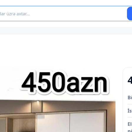
B
İs
E
n