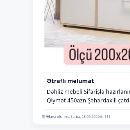
Ətraflı məlumat
Dəhliz mebeli Sifarişlə hazırla
Qiymət 450azn Şəhərdaxili çatd
Əlavə olunma tarixi: 28.06.2026
111