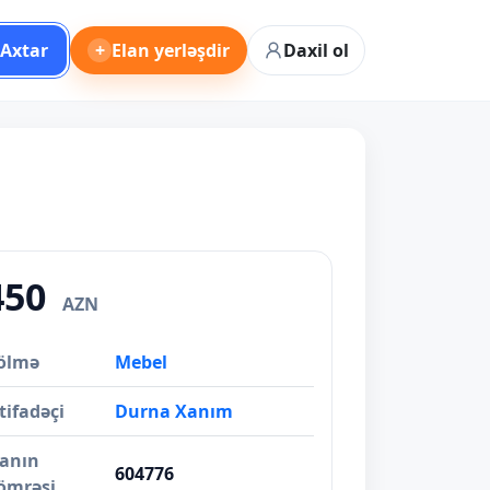
Axtar
+
Elan yerləşdir
Daxil ol
450
AZN
ölmə
Mebel
tifadəçi
Durna Xanım
lanın
604776
ömrəsi