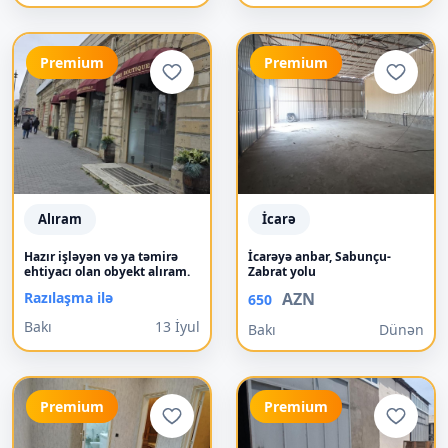
Premium
Premium
Alıram
İcarə
Hazır işləyən və ya təmirə
İcarəyə anbar, Sabunçu-
ehtiyacı olan obyekt alıram.
Zabrat yolu
Razılaşma ilə
AZN
650
Bakı
13 İyul
Bakı
Dünən
Premium
Premium