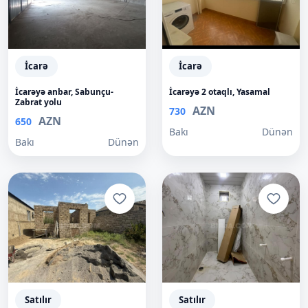
İcarə
İcarə
İcarəyə anbar, Sabunçu-
İcarəyə 2 otaqlı, Yasamal
Zabrat yolu
AZN
730
AZN
650
Bakı
Dünən
Bakı
Dünən
Satılır
Satılır