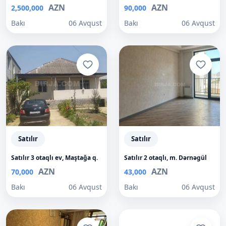
AZN
AZN
2,500,000
90,000
Bakı
06 Avqust
Bakı
06 Avqust
Satılır
Satılır
Satılır 3 otaqlı ev, Maştağa q.
Satılır 2 otaqlı, m. Dərnəgül
AZN
AZN
70,000
43,000
Bakı
06 Avqust
Bakı
06 Avqust