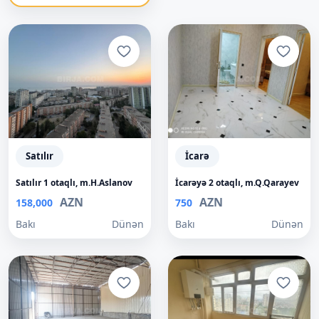
Satılır
İcarə
Satılır 1 otaqlı, m.H.Aslanov
İcarəyə 2 otaqlı, m.Q.Qarayev
AZN
AZN
158,000
750
Bakı
Dünən
Bakı
Dünən