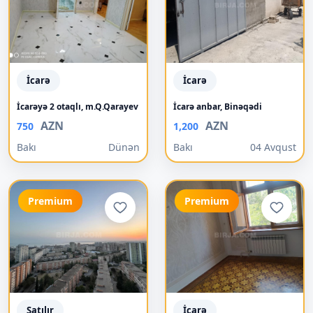
İcarə
İcarə
İcarəyə 2 otaqlı, m.Q.Qarayev
İcarə anbar, Binəqədi
AZN
AZN
750
1,200
Bakı
Dünən
Bakı
04 Avqust
Premium
Premium
Satılır
İcarə