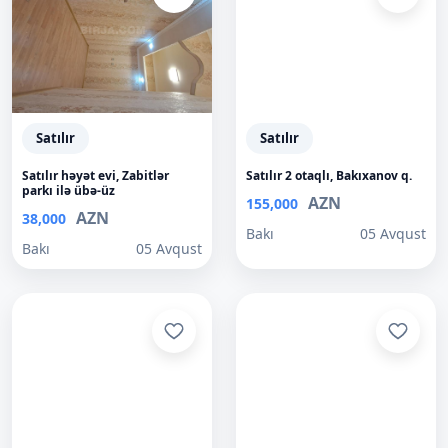
Satılır
Satılır
Satılır həyət evi, Zabitlər
Satılır 2 otaqlı, Bakıxanov q.
parkı ilə übə-üz
AZN
155,000
AZN
38,000
Bakı
05 Avqust
Bakı
05 Avqust