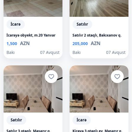
İcarə
Satılır
İcarəyə obyekt, m.20 Yanvar
Satılır 2 otaqlı, Bakıxanov q.
AZN
AZN
1,500
205,000
Bakı
07 Avqust
Bakı
07 Avqust
Satılır
İcarə
Satılır 3 otaqlı, Masazır q.
Kirayə 3 otaqlı ev, Masazır q.