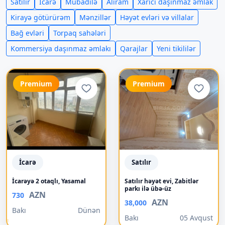
Satılır
İcarə
Mübadilə
Alıram
Xarici daşınmaz əmlak
Kirayə götürürəm
Mənzillər
Həyət evləri və villalar
Bağ evləri
Torpaq sahələri
Kommersiya daşınmaz əmlakı
Qarajlar
Yeni tikililər
Premium
Premium
İcarə
Satılır
İcarəyə 2 otaqlı, Yasamal
Satılır həyət evi, Zabitlər
parkı ilə übə-üz
AZN
730
AZN
38,000
Bakı
Dünən
Bakı
05 Avqust