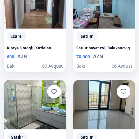
İcarə
Satılır
Kirayə 3 otaqlı, Xırdalan
Satılır həyət evi, Bakıxanov q.
AZN
AZN
600
70,000
Bakı
06 Avqust
Bakı
06 Avqust
Satılır
Satılır