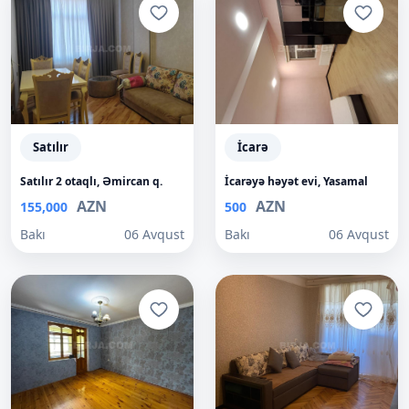
Satılır
İcarə
Satılır 2 otaqlı, Əmircan q.
İcarəyə həyət evi, Yasamal
AZN
AZN
155,000
500
Bakı
06 Avqust
Bakı
06 Avqust