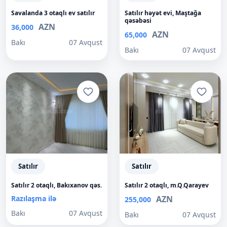
Savalanda 3 otaqlı ev satılır
Satılır həyət evi, Maştağa
qəsəbəsi
AZN
36,000
AZN
65,000
Bakı
07 Avqust
Bakı
07 Avqust
Satılır
Satılır
Satılır 2 otaqlı, Bakıxanov qəs.
Satılır 2 otaqlı, m.Q.Qarayev
Razılaşma ilə
AZN
255,000
Bakı
07 Avqust
Bakı
07 Avqust