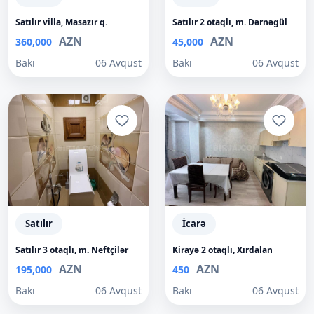
Satılır villa, Masazır q.
Satılır 2 otaqlı, m. Dərnəgül
AZN
AZN
360,000
45,000
Bakı
06 Avqust
Bakı
06 Avqust
Satılır
İcarə
Satılır 3 otaqlı, m. Neftçilər
Kirayə 2 otaqlı, Xırdalan
AZN
AZN
195,000
450
Bakı
06 Avqust
Bakı
06 Avqust