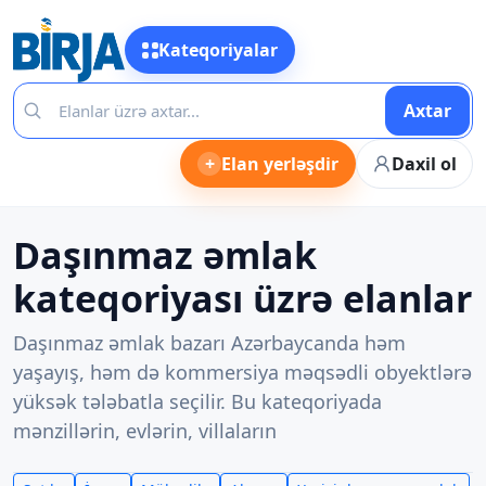
Kateqoriyalar
Axtar
+
Elan yerləşdir
Daxil ol
Daşınmaz əmlak
kateqoriyası üzrə elanlar
Daşınmaz əmlak bazarı Azərbaycanda həm
yaşayış, həm də kommersiya məqsədli obyektlərə
yüksək tələbatla seçilir. Bu kateqoriyada
mənzillərin, evlərin, villaların